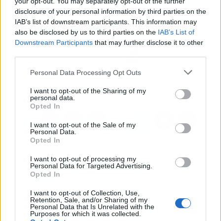
your opt-out. You may separately opt-out of the further
hombres.
disclosure of your personal information by third parties on the
IAB’s list of downstream participants. This information may
also be disclosed by us to third parties on the
IAB’s List of
Artículo anterior
Artículo siguiente
Downstream Participants
that may further disclose it to other
third parties.
Agencia Marketing
ENAI, especialistas en
DigitalGrowth, agentes
traducciones juradas en
Personal Data Processing Opt Outs
digitalizadores de Kit
Madrid
Digital
I want to opt-out of the Sharing of my
personal data.
Opted In
I want to opt-out of the Sale of my
Personal Data.
Opted In
I want to opt-out of processing my
Personal Data for Targeted Advertising.
Opted In
I want to opt-out of Collection, Use,
Retention, Sale, and/or Sharing of my
Personal Data that Is Unrelated with the
Purposes for which it was collected.