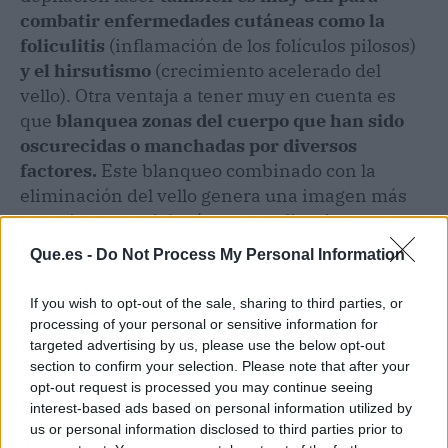
combatir enfermedades cutáneas como la
foliculitis
(inflamación de los folículos pilosos)
y el hirsutismo
(crecimiento acelerado del
vello). Otra ventaja a tener muy en cuenta es
que
blanquea zonas del cuerpo que han sido
oscurecidas o manchadas por diversos
factores.
Este blanqueo combinado con la
eliminación del vello genera una imagen más
atractiva, una piel más suave y limpia y una
higiene del cuerpo adecuada.
Que.es -
Do Not Process My Personal Information
360Clinics ofrece
depilaciones láser de cuerpo
If you wish to opt-out of the sale, sharing to third parties, or
completo personalizadas
, así como soluciones
processing of your personal or sensitive information for
permanentes en zonas específicas como las
targeted advertising by us, please use the below opt-out
section to confirm your selection. Please note that after your
piernas, tórax, espalda, brazos, pechos y otros
opt-out request is processed you may continue seeing
puntos clave. Es importante mencionar que
interest-based ads based on personal information utilized by
este método de última generación está
us or personal information disclosed to third parties prior to
disponible tanto para mujeres como para