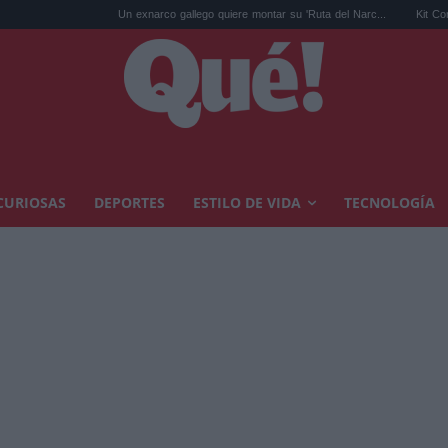
Un exnarco gallego quiere montar su 'Ruta del Narc...
Kit Connor será Cí
CURIOSAS
DEPORTES
ESTILO DE VIDA
TECNOLOGÍA