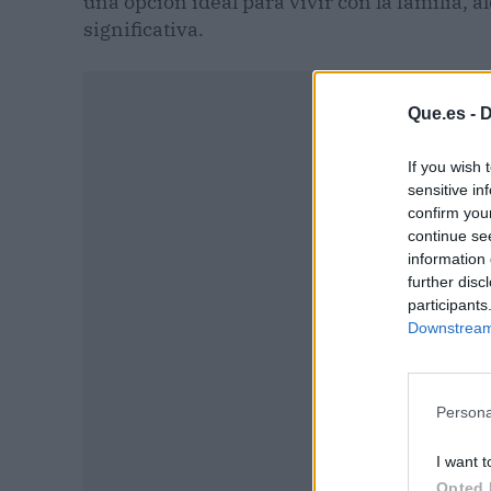
una opción ideal para vivir con la familia, 
significativa.
Que.es -
D
If you wish 
sensitive in
confirm you
continue se
information 
further disc
participants
Downstream 
P
Persona
I want t
Opted 