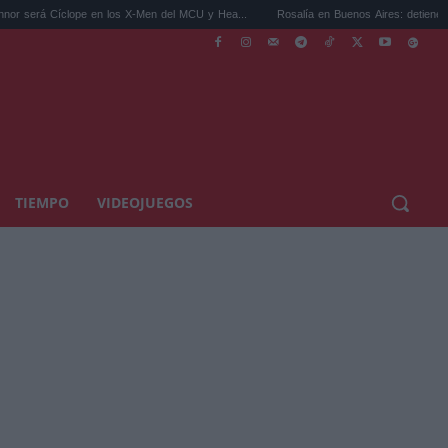
clope en los X-Men del MCU y Hea...
Rosalía en Buenos Aires: detiene el tráfico y se
TIEMPO
VIDEOJUEGOS