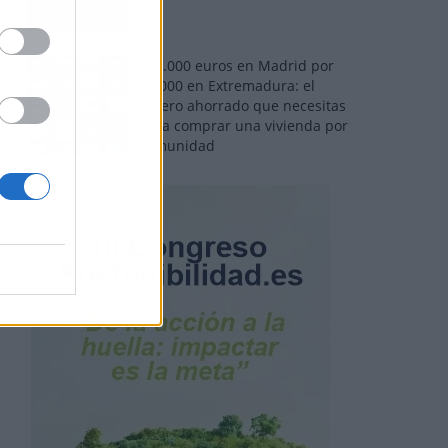
110.000 euros en Madrid por
31.000 en Extremadura: el
dinero ahorrado que necesitas
para comprar una vivienda por
comunidad