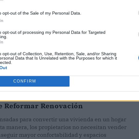
o opt-out of the Sale of my Personal Data.
In
to opt-out of processing my Personal Data for Targeted
ing.
In
o opt-out of Collection, Use, Retention, Sale, and/or Sharing
ersonal Data that Is Unrelated with the Purposes for which it
lected.
Out
ión
cuenta con una
oferta reformas integrales
salones. Esta oferta es guiada por un equipo de
CONFIRM
ia en el sector.
de Reformar Renovación
ensadas para convertir una vivienda en un hogar
ta manera, los propietarios no necesitan vender
seguir mayor confortabilidad y espacios