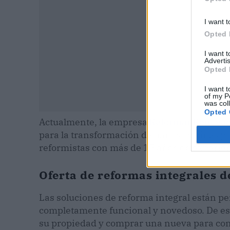
I want t
Opted 
I want 
Advertis
Opted 
I want t
of my P
was col
Opted 
Actualmente, la empresa
Reformar Renovac
para la transformación de baños, cocinas y 
reformistas con más de 15 años de experienc
Oferta de reformas integrales 
Las soluciones de reforma integral están p
completamente funcional y novedoso. De es
su propiedad y comprar una nueva para con