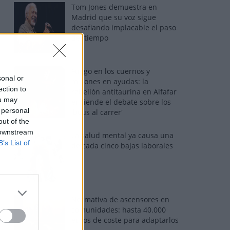
Tom Jones demuestra en
Madrid que su voz sigue
desafiando implacable el paso
del tiempo
Fuego en los cuernos y
sonal or
millones en ayudas: la
ection to
rebelión antitaurina en Alfafar
ou may
enciende el debate sobre los
 personal
'bous al carrer'
out of the
 downstream
La salud mental ya causa una
B’s List of
de cada cinco bajas laborales
Normativa de ascensores en
comunidades: hasta 40.000
euros de coste para adaptarlos