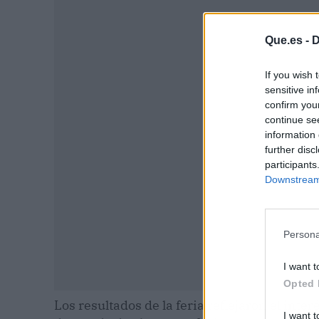
Que.es -
D
If you wish 
P
sensitive in
confirm you
continue se
information 
further disc
participants
Downstream 
Persona
I want t
Opted 
Los resultados de la feria reflejaron el inte
I want t