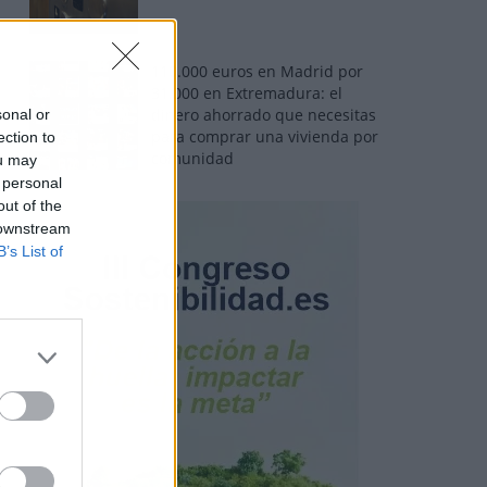
110.000 euros en Madrid por
31.000 en Extremadura: el
dinero ahorrado que necesitas
sonal or
para comprar una vivienda por
ection to
comunidad
ou may
 personal
out of the
 downstream
B’s List of