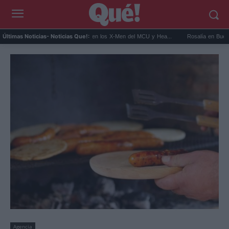
Kit Connor será Cíclope en los X-Men del MCU y Hea...
Rosalía en Buenos Aires: 
Últimas Noticias
- Noticias Que!:
Agencia