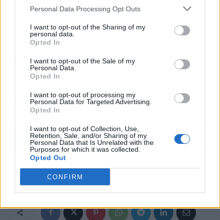
Personal Data Processing Opt Outs
I want to opt-out of the Sharing of my
personal data.
Opted In
Con un enfoque claro en brindar alimentos de
I want to opt-out of the Sale of my
Personal Data.
calidad a buen precio, la empresa es referente
Opted In
en la venta de comida latina en el extranjero,
específicamente en el continente europeo.
I want to opt-out of processing my
Personal Data for Targeted Advertising.
Opted In
Artículo anterior
Artículo siguiente
I want to opt-out of Collection, Use,
Retention, Sale, and/or Sharing of my
La revolución digital en
Fernando Miralles sobre
Personal Data that Is Unrelated with the
la construcción; un
la importancia de perder
Purposes for which it was collected.
futuro prometedor según
el miedo a hablar en
Opted Out
Joaquín Molpeceres,
público
CONFIRM
presidente de Licuas