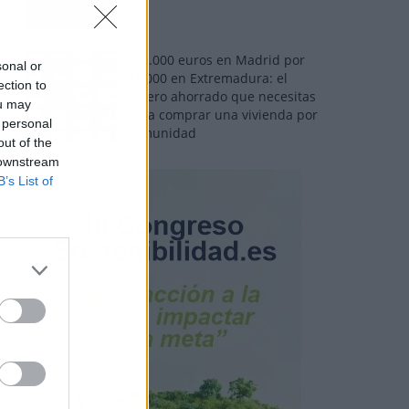
110.000 euros en Madrid por
sonal or
31.000 en Extremadura: el
ection to
dinero ahorrado que necesitas
ou may
para comprar una vivienda por
 personal
comunidad
out of the
 downstream
B’s List of