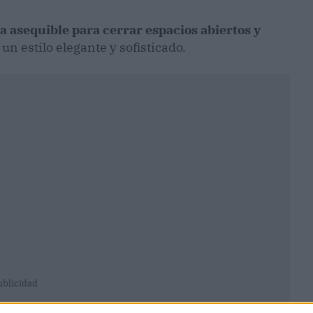
a asequible para cerrar espacios abiertos y
un estilo elegante y sofisticado.
ublicidad