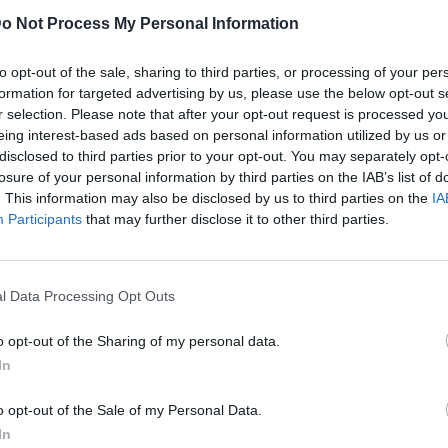
o Not Process My Personal Information
to opt-out of the sale, sharing to third parties, or processing of your per
formation for targeted advertising by us, please use the below opt-out s
r selection. Please note that after your opt-out request is processed y
eing interest-based ads based on personal information utilized by us or
disclosed to third parties prior to your opt-out. You may separately opt-
losure of your personal information by third parties on the IAB’s list of
. This information may also be disclosed by us to third parties on the
IA
Participants
that may further disclose it to other third parties.
 con la característica principal de aprovechar al
l Data Processing Opt Outs
rmiten grandes aberturas, sin los obstáculos o
rta con bisagra convencional. Al mismo tiempo,
o opt-out of the Sharing of my personal data.
 luz natural a cualquier recinto.
In
alta mediante la fabricación e instalación de
o opt-out of the Sale of my Personal Data.
mplia gama de modelos de aluminio y
In