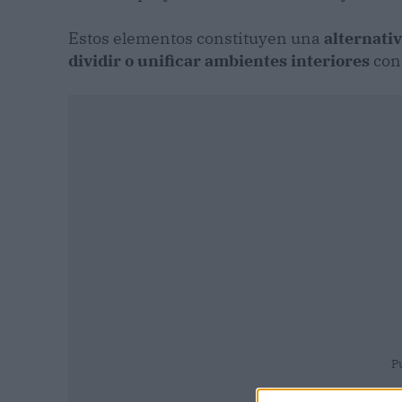
Estos elementos constituyen una
alternativ
dividir o unificar ambientes interiores
con 
P