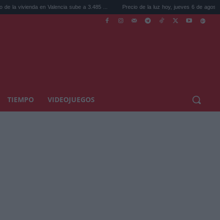
 en Valencia sube a 3.485 ...
Precio de la luz hoy, jueves 6 de agosto: la hora ...
TIEMPO
VIDEOJUEGOS