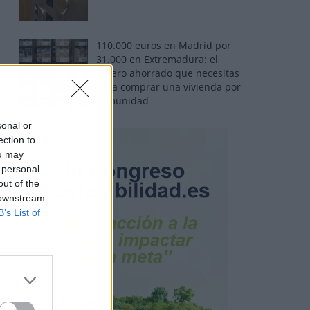
110.000 euros en Madrid por
31.000 en Extremadura: el
dinero ahorrado que necesitas
para comprar una vivienda por
comunidad
sonal or
ection to
ou may
 personal
out of the
 downstream
B’s List of