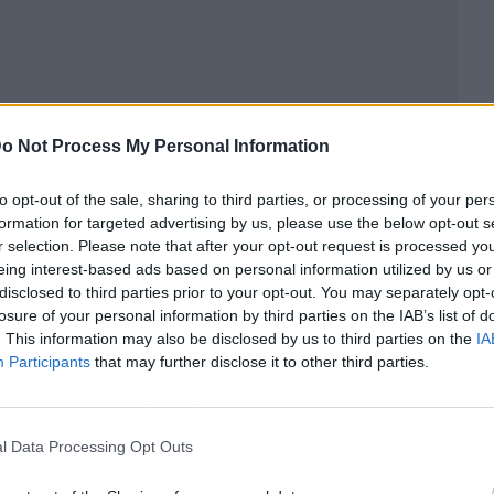
o Not Process My Personal Information
to opt-out of the sale, sharing to third parties, or processing of your per
formation for targeted advertising by us, please use the below opt-out s
r selection. Please note that after your opt-out request is processed y
eing interest-based ads based on personal information utilized by us or
disclosed to third parties prior to your opt-out. You may separately opt-
losure of your personal information by third parties on the IAB’s list of
. This information may also be disclosed by us to third parties on the
IA
undo y reparador, el Aotumm Ciort Colchón
Participants
that may further disclose it to other third parties.
ar cada noche en una experiencia de sueño
ma comodidad, este colchón cuenta con una
lación óptima, asegurando una temperatura
l Data Processing Opt Outs
tura permite adaptarse perfectamente a la forma
rado y reduciendo los puntos de presión.