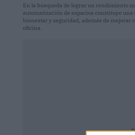
En la búsqueda de lograr un rendimiento más 
automatización de espacios constituye una 
bienestar y seguridad, además de mejorar c
oficina.
P