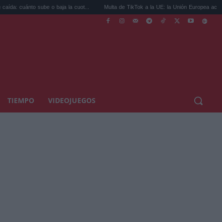
o sube o baja la cuot...
Multa de TikTok a la UE: la Unión Europea acorrala...
T
TIEMPO
VIDEOJUEGOS