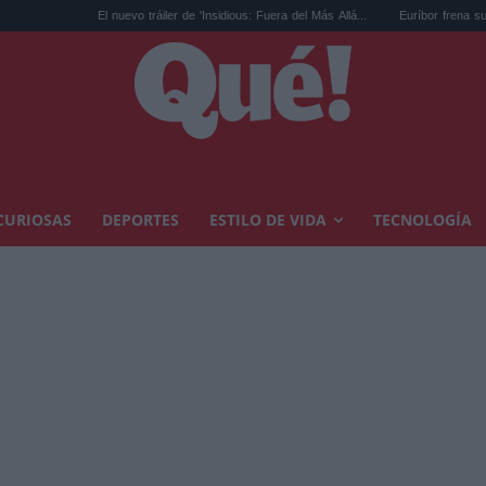
El nuevo tráiler de 'Insidious: Fuera del Más Allá...
Euríbor frena su caída: cuánt
CURIOSAS
DEPORTES
ESTILO DE VIDA
TECNOLOGÍA