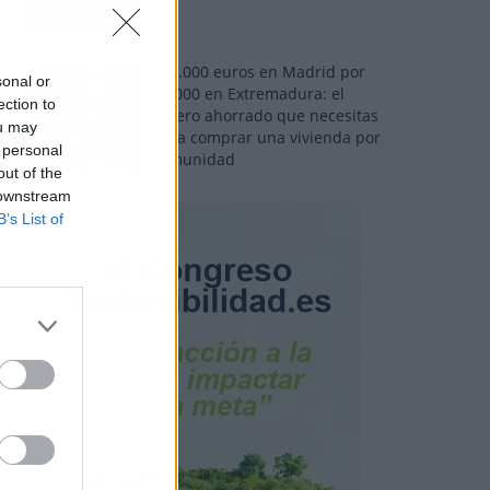
110.000 euros en Madrid por
sonal or
31.000 en Extremadura: el
ection to
dinero ahorrado que necesitas
ou may
para comprar una vivienda por
 personal
comunidad
out of the
 downstream
B’s List of