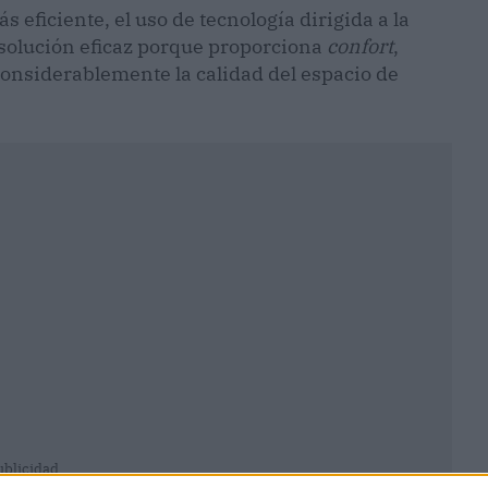
eficiente, el uso de tecnología dirigida a la
solución eficaz porque proporciona
confort
,
onsiderablemente la calidad del espacio de
ublicidad