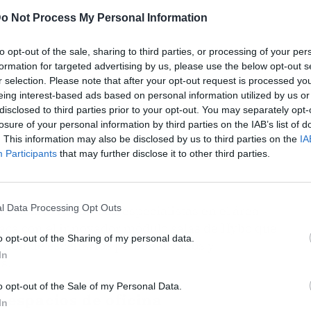
o Not Process My Personal Information
to opt-out of the sale, sharing to third parties, or processing of your per
formation for targeted advertising by us, please use the below opt-out s
r selection. Please note that after your opt-out request is processed y
eing interest-based ads based on personal information utilized by us or
disclosed to third parties prior to your opt-out. You may separately opt-
losure of your personal information by third parties on the IAB’s list of
. This information may also be disclosed by us to third parties on the
IA
Participants
that may further disclose it to other third parties.
l Data Processing Opt Outs
necesario contar con especialistas en el área
taca con el innovador módulo salas de Hybo que
o opt-out of the Sharing of my personal data.
stión de escenarios personalizados y
In
s.
o opt-out of the Sale of my Personal Data.
s espacios de oficina
In