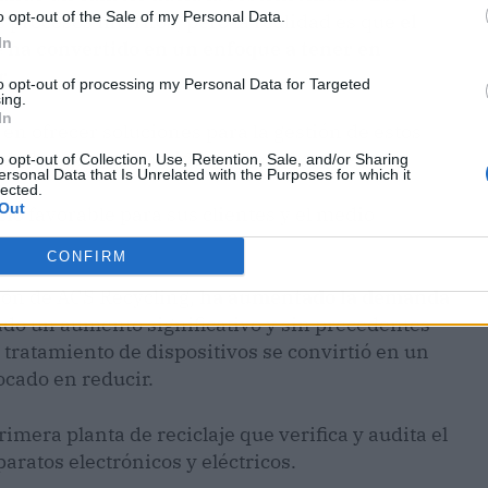
o opt-out of the Sale of my Personal Data.
 procesos internos, pero la realidad es que
el
In
e ha convertido en un enfoque a tener en
r
.
to opt-out of processing my Personal Data for Targeted
ing.
In
en ofrecer soluciones para la gestión de estos
idad en los consumidores y productores.
o opt-out of Collection, Use, Retention, Sale, and/or Sharing
ersonal Data that Is Unrelated with the Purposes for which it
lected.
Out
o favorable para sus clientes y el medio
CONFIRM
ión de ACS Recycling,
ha aumentado la demanda
ado un aumento significativo y sin precedentes
 tratamiento de dispositivos se convirtió en un
ocado en reducir.
imera planta de reciclaje que verifica y audita el
aratos electrónicos y eléctricos.