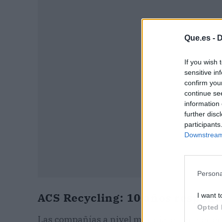
P
Que.es -
D
If you wish 
sensitive in
confirm you
continue se
information 
further disc
participants
Downstream 
Persona
ACS Recycling: 10 años respond
I want t
Opted 
Las compañías a nivel mundial están genera