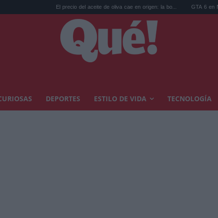
El precio del aceite de oliva cae en origen: la bo...
GTA 6 en Netflix: las reservas
CURIOSAS
DEPORTES
ESTILO DE VIDA
TECNOLOGÍA