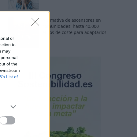
Normativa de ascensores en
comunidades: hasta 40.000
euros de coste para adaptarlos
sonal or
ection to
ou may
 personal
out of the
 downstream
B’s List of