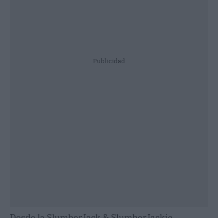
Publicidad
Desde la SlumberJack & SlumberJackie,