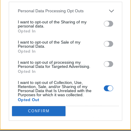
Personal Data Processing Opt Outs
I want to opt-out of the Sharing of my
personal data.
Opted In
I want to opt-out of the Sale of my
Personal Data.
Opted In
I want to opt-out of processing my
Personal Data for Targeted Advertising.
Opted In
I want to opt-out of Collection, Use,
Artículo anterior
Artículo siguiente
Retention, Sale, and/or Sharing of my
Personal Data that Is Unrelated with the
Entrevista a Vanessa
ZonaShirt, una empresa
Purposes for which it was collected.
Vico, CEO y Realtor de
especializada en
Opted Out
Finques Inmollar
camisetas
personalizadas y
CONFIRM
regalos originales