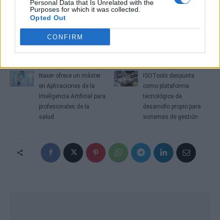
Personal Data that Is Unrelated with the
Purposes for which it was collected.
Opted Out
CONFIRM
Artículo anterior
Artículo siguiente
Naxer ofrece un máster
ISOTools despunta
en Aplicaciones de la
como plataforma
Inteligencia Artificial para
tecnológica de
profesionales de la
desarrollo propio para
salud
sistemas de gestión