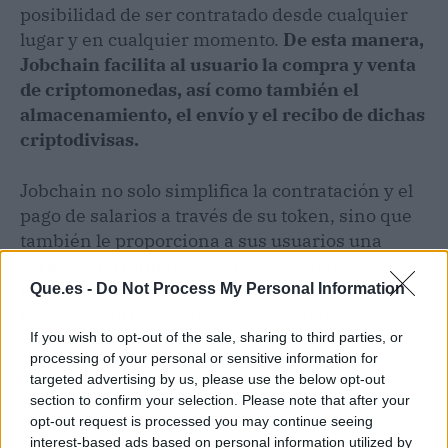
posibilidad de ser contratado desde cualquier
lugar y en cualquier momento.
De esta manera,
Jobchain facilita al usuario la compra y venta
de criptomonedas, así como también el
almacenamiento, el envío y el recibo de dichas
criptodivisas.
Jobchain no solo simplifica la contratación y el
pago de salarios a través de su token, sino que
también le proporciona a sus usuarios una
serie de herramientas para la gestión de sus
identidades digitales, garantizando de esta
Que.es -
Do Not Process My Personal Information
manera la privacidad y el seguimiento a sus
usuarios.
If you wish to opt-out of the sale, sharing to third parties, or
processing of your personal or sensitive information for
targeted advertising by us, please use the below opt-out
section to confirm your selection. Please note that after your
opt-out request is processed you may continue seeing
interest-based ads based on personal information utilized by