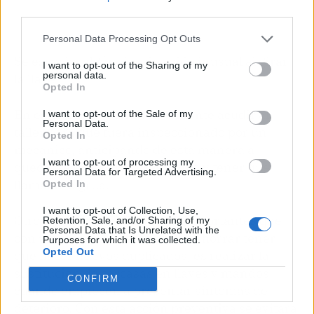
third parties.
Personal Data Processing Opt Outs
Se escucha algún tipo de ruido inusual al girar
I want to opt-out of the Sharing of my
personal data.
la llave.
Opted In
En estos casos, sería conveniente acudir al
I want to opt-out of the Sale of my
Personal Data.
taller para que fuera inspeccionado por un
Opted In
mecánico, anticipando de esta manera a
I want to opt-out of processing my
quedarse tirado con el vehículo y tener que
Personal Data for Targeted Advertising.
llamar a la grúa.
Opted In
I want to opt-out of Collection, Use,
Otro de los mantenimientos importantes que
Retention, Sale, and/or Sharing of my
Personal Data that Is Unrelated with the
con un pequeño coste pueden ahorrar tener
Purposes for which it was collected.
Opted Out
que hacer nuevos duplicados, es realizar la
sustitución de carcasas en llaves y mandos
CONFIRM
cuando empiecen a presentar síntomas de
deterioro. Con esta acción preventiva se evitará