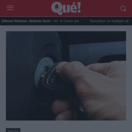
s gratis en Valencia en agosto: el Centre del...
Descubren un bodegón de Clara Peeter
Últimas Noticias
- Noticias Que!:
Agencia