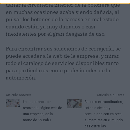
dañar la circuitería interior de la botonera que
en muchas ocasiones acaba siendo dañada, al
pulsar los botones de la carcasa en mal estado
cuando están ya muy dañados o casi
inexistentes por el gran desgaste de uso.
Para encontrar sus soluciones de cerrajería, se
puede acceder a la web de la empresa, y mirar
todo el catálogo de servicios disponibles tanto
para particulares como profesionales de la
automoción.
Artículo anterior
Artículo siguiente
La importancia de
Sabores extraordinarios,
renovar la página web de
catas a ciegas y
una empresa, de la
comunidad con valores,
mano de Khumbu
sumergirse en el mundo
de PostrePlay