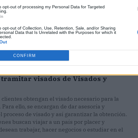
to opt-out of processing my Personal Data for Targeted
ing.
In
o opt-out of Collection, Use, Retention, Sale, and/or Sharing
ersonal Data that Is Unrelated with the Purposes for which it
lected.
Out
CONFIRM
tramitar visados de Visados y
 clientes obtengan el visado necesario para la
 Para ello, se encargan de dar asesoría y
proceso de visado y así garantizar la obtención.
enes buscan viajar a un país por placer y
desean trabajar, hacer negocios o estudiar en el