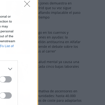
Tom Jones demuestra en
Madrid que su voz sigue
desafiando implacable el paso
sonal or
del tiempo
ection to
ou may
 personal
Fuego en los cuernos y
out of the
millones en ayudas: la
 downstream
rebelión antitaurina en Alfafar
B’s List of
enciende el debate sobre los
'bous al carrer'
La salud mental ya causa una
de cada cinco bajas laborales
Normativa de ascensores en
comunidades: hasta 40.000
euros de coste para adaptarlos