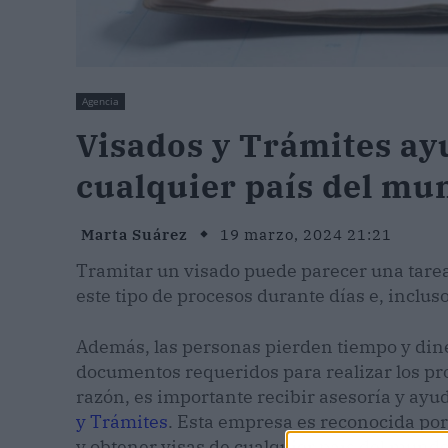
Agencia
Visados y Trámites ay
cualquier país del mu
Marta Suárez
19 marzo, 2024 21:21
Tramitar un visado puede parecer una tarea
este tipo de procesos durante días e, inclu
Además, las personas pierden tiempo y din
documentos requeridos para realizar los pr
razón, es importante recibir asesoría y ayu
y Trámites
. Esta empresa es reconocida por
y obtener visas de cualquier país del mundo 