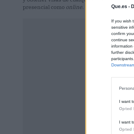
presencial como
online
.
Que.es -
D
If you wish 
sensitive in
confirm you
continue se
information 
further disc
participants
Downstream 
Persona
I want t
P
Opted 
I want t
Opted 