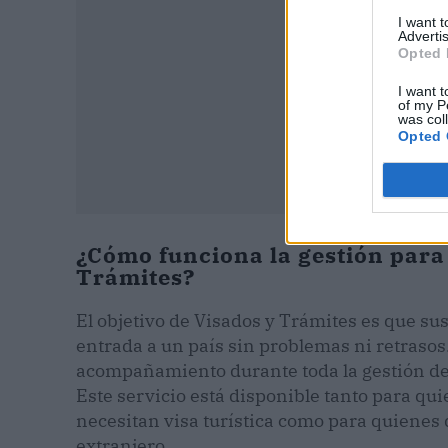
I want 
Advertis
Opted 
I want t
of my P
was col
Opted 
¿Cómo funciona la gestión para 
Trámites?
El objetivo de Visados y Trámites es que sus
entrada a un país sin problemas ni retrasos.
acompañamiento durante toda la gestión del 
Este servicio está disponible tanto para qui
necesitan visa turística como para quienes 
extranjero.