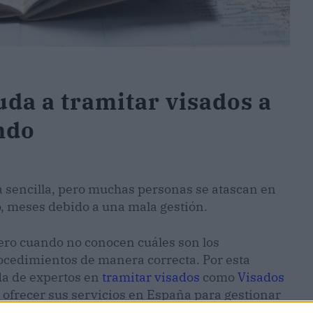
uda a tramitar visados a
ndo
 sencilla, pero muchas personas se atascan en
so, meses debido a una mala gestión.
ero cuando no conocen cuáles son los
ocedimientos de manera correcta. Por esta
da de expertos en
tramitar visados
como
Visados
 ofrecer sus servicios en España para gestionar
y de todas las tipologías, tanto de forma