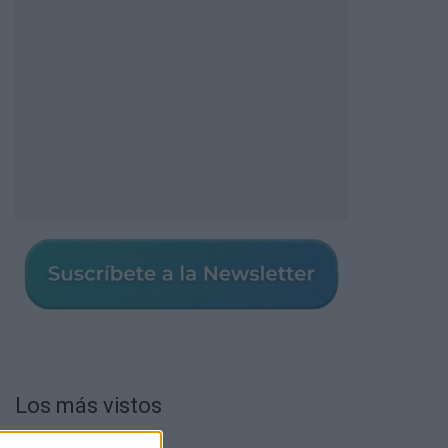
Los más vistos