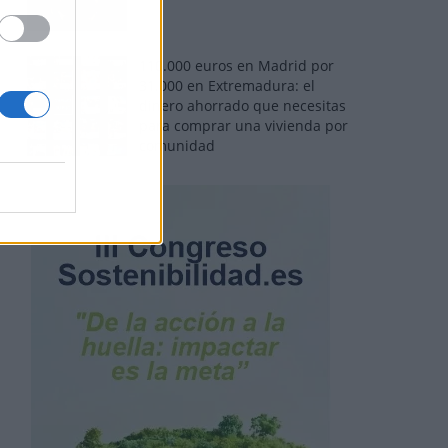
110.000 euros en Madrid por
31.000 en Extremadura: el
dinero ahorrado que necesitas
para comprar una vivienda por
comunidad