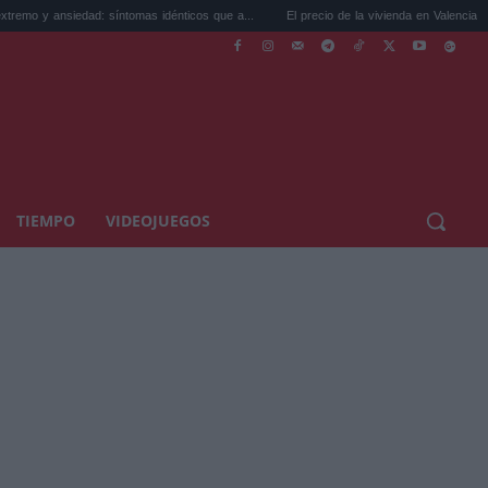
dad: síntomas idénticos que a...
El precio de la vivienda en Valencia sube a 3.485 ...
TIEMPO
VIDEOJUEGOS