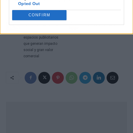
expectativas de los clientes.
Opted Out
CONFIRM
Artículo anterior
Artículo siguiente
La última creación de
Software de gestión ERP
Healthy Fun, ofrecer
con Ideiatek
espacios publicitarios
que generan impacto
social y gran valor
comercial