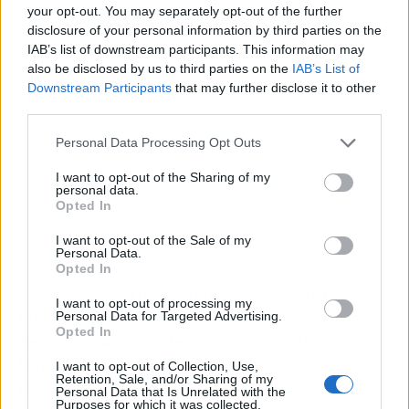
Publicidad
your opt-out. You may separately opt-out of the further
disclosure of your personal information by third parties on the
IAB’s list of downstream participants. This information may
also be disclosed by us to third parties on the
IAB’s List of
Downstream Participants
that may further disclose it to other
third parties.
Personal Data Processing Opt Outs
I want to opt-out of the Sharing of my
personal data.
Opted In
I want to opt-out of the Sale of my
Personal Data.
Opted In
En resumen,
MRS Constructores continúa
I want to opt-out of processing my
vigente en el sector de la construcción a partir
Personal Data for Targeted Advertising.
Opted In
de combinar experiencia, compromiso e
innovación en sus múltiples trabajos
, con
I want to opt-out of Collection, Use,
Retention, Sale, and/or Sharing of my
resultados que superan día a día las
Personal Data that Is Unrelated with the
Purposes for which it was collected.