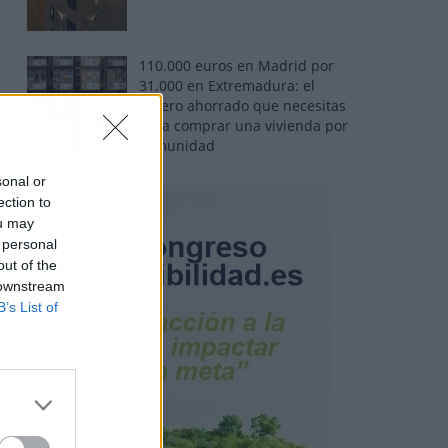
110.000 euros en Madrid por
31.000 en Extremadura: el
dinero ahorrado que necesitas
para comprar una vivienda por
comunidad
sonal or
ection to
ou may
 personal
out of the
 downstream
B’s List of