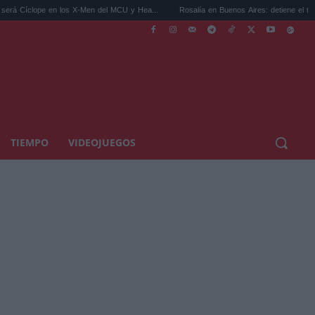
n los X-Men del MCU y Hea...
Rosalía en Buenos Aires: detiene el tráfico y se s...
TIEMPO
VIDEOJUEGOS