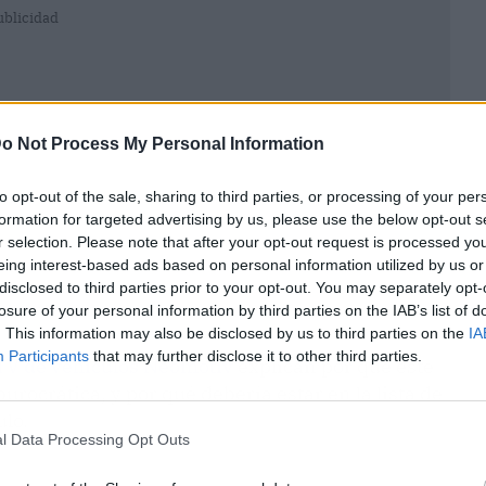
ublicidad
o Not Process My Personal Information
to opt-out of the sale, sharing to third parties, or processing of your per
formation for targeted advertising by us, please use the below opt-out s
r selection. Please note that after your opt-out request is processed y
eing interest-based ads based on personal information utilized by us or
disclosed to third parties prior to your opt-out. You may separately opt-
losure of your personal information by third parties on the IAB’s list of
. This information may also be disclosed by us to third parties on the
IA
Participants
that may further disclose it to other third parties.
ITV de vehículos Neomotiv
explican por qué este
rocrática, y por qué debería estar en la lista de
ulo.
l Data Processing Opt Outs