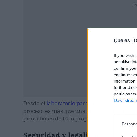
P
Que.es -
D
If you wish 
sensitive in
confirm you
continue se
information 
further disc
participants
Downstream 
Desde el
laboratorio para la homologación 
proceso es más que una simple formalidad bu
prioridades de todo propietario de un vehíc
Persona
Seguridad y legalidad