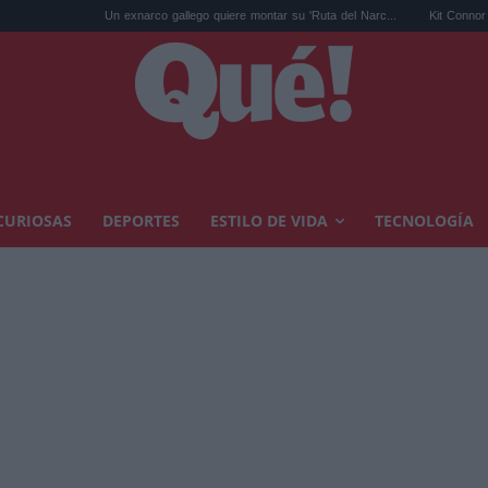
Un exnarco gallego quiere montar su 'Ruta del Narc...
Kit Connor será Cíclope e
CURIOSAS
DEPORTES
ESTILO DE VIDA
TECNOLOGÍA