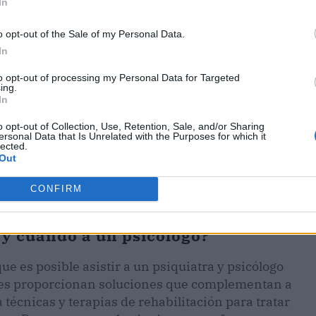
In
o opt-out of the Sale of my Personal Data.
In
to opt-out of processing my Personal Data for Targeted
ing.
In
o opt-out of Collection, Use, Retention, Sale, and/or Sharing
ersonal Data that Is Unrelated with the Purposes for which it
lected.
Out
CONFIRM
 y cuándo a un psicólogo?
e es posible asistir a un psiquiatra y psicólogo
les proporcionan soluciones que complementan a
a técnicas y terapias de rehabilitación para tratar