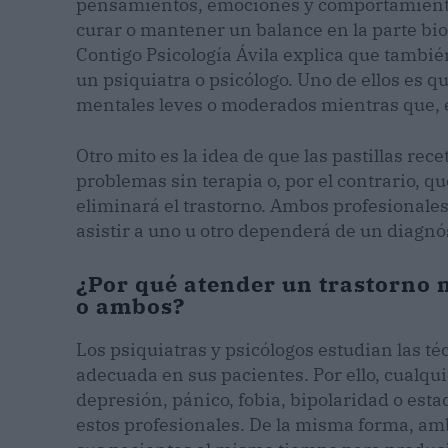
pensamientos, emociones y comportamientos.
curar o mantener un balance en la parte bi
Contigo Psicología Ávila explica que también
un psiquiatra o psicólogo. Uno de ellos es q
mentales leves o moderados mientras que, el
Otro mito es la idea de que las pastillas rec
problemas sin terapia o, por el contrario, q
eliminará el trastorno. Ambos profesionales
asistir a uno u otro dependerá de un diagnós
¿Por qué atender un trastorno 
o ambos?
Los psiquiatras y psicólogos estudian las t
adecuada en sus pacientes. Por ello, cualqu
depresión, pánico, fobia, bipolaridad o est
estos profesionales. De la misma forma, a