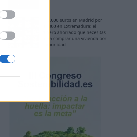
110.000 euros en Madrid por
31.000 en Extremadura: el
dinero ahorrado que necesitas
para comprar una vivienda por
comunidad