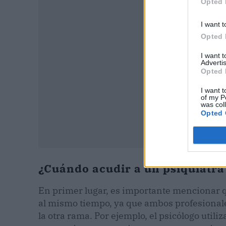
Opted 
I want t
Opted 
I want 
Advertis
Opted 
I want t
of my P
was col
Opted 
¿Cuándo acudir a un psiquiatra
En primer lugar, es importante mencionar qu
al mismo tiempo, ya que ambos profesiona
la otra rama. Por ejemplo, el psicólogo utiliz