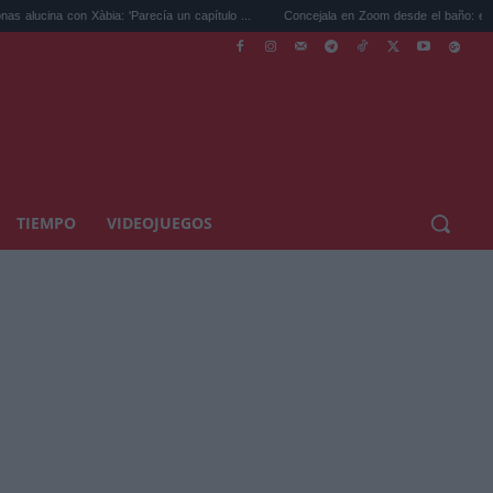
n Xàbia: 'Parecía un capítulo ...
Concejala en Zoom desde el baño: el viral del tele...
TIEMPO
VIDEOJUEGOS