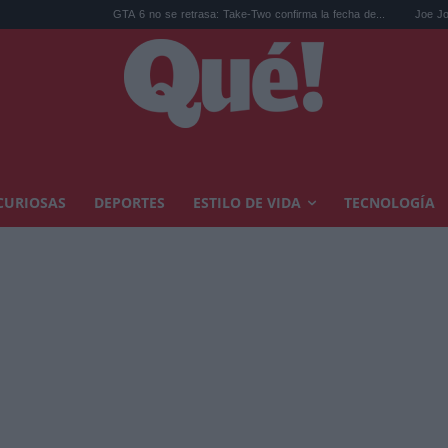
GTA 6 no se retrasa: Take-Two confirma la fecha de...
Joe Jonas alucina co
CURIOSAS
DEPORTES
ESTILO DE VIDA
TECNOLOGÍA