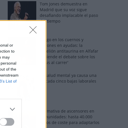
Tom Jones demuestra en
Madrid que su voz sigue
desafiando implacable el paso
del tiempo
Fuego en los cuernos y
millones en ayudas: la
sonal or
rebelión antitaurina en Alfafar
ection to
enciende el debate sobre los
ou may
'bous al carrer'
 personal
out of the
La salud mental ya causa una
 downstream
de cada cinco bajas laborales
B’s List of
Normativa de ascensores en
comunidades: hasta 40.000
euros de coste para adaptarlos