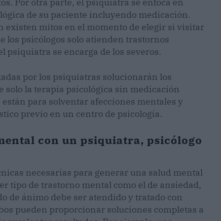
 Por otra parte, el psiquiatra se enfoca en
ológica de su paciente incluyendo medicación.
 existen mitos en el momento de elegir si visitar
ue los psicólogos solo atienden trastornos
 psiquiatra se encarga de los severos.
etadas por los psiquiatras solucionarán los
ue solo la terapia psicológica sin medicación
 están para solventar afecciones mentales y
tico previo en un centro de psicología.
mental con un psiquiatra, psicólogo
écnicas necesarias para generar una salud mental
ier tipo de trastorno mental como el de ansiedad,
ado de ánimo debe ser atendido y tratado con
mbos pueden proporcionar soluciones completas a