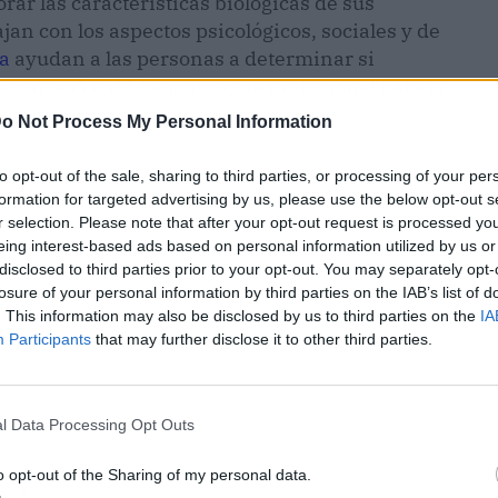
ar las características biológicas de sus
jan con los aspectos psicológicos, sociales y de
la
ayudan a las personas a determinar si
recen servicios de psicología profesional para el
rnos mentales.
o Not Process My Personal Information
to opt-out of the sale, sharing to third parties, or processing of your per
formation for targeted advertising by us, please use the below opt-out s
r selection. Please note that after your opt-out request is processed y
eing interest-based ads based on personal information utilized by us or
disclosed to third parties prior to your opt-out. You may separately opt-
losure of your personal information by third parties on the IAB’s list of
. This information may also be disclosed by us to third parties on the
IA
Participants
that may further disclose it to other third parties.
l Data Processing Opt Outs
o opt-out of the Sharing of my personal data.
ublicidad