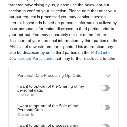
considerada una santa patrona de los
targeted advertising by us, please use the below opt-out
enfermos y los necesitados, y su intercesión es
section to confirm your selection. Please note that after your
buscada por aquellos que enfrentan
opt-out request is processed you may continue seeing
dificultades en su vida
.
interest-based ads based on personal information utilized by
us or personal information disclosed to third parties prior to
your opt-out. You may separately opt-out of the further
La vida de Santa Teresa Margarita Redi es un
disclosure of your personal information by third parties on the
testimonio de entrega total a Dios y de amor por
IAB’s list of downstream participants. This information may
los más necesitados. Su servicio desinteresado
also be disclosed by us to third parties on the
IAB’s List of
a los enfermos y su dedicación a la oración la
Downstream Participants
that may further disclose it to other
third parties.
convierten en un ejemplo inspirador de vida
cristiana. Los fieles la veneran como un modelo
Personal Data Processing Opt Outs
de caridad y compasión, y buscan su
intercesión en momentos de dificultad y
I want to opt-out of the Sharing of my
personal data.
sufrimiento. A través de su vida, Santa Teresa
Opted In
Margarita Redi nos recuerda la importancia de
I want to opt-out of the Sale of my
vivir con amor y generosidad hacia los demás,
Personal Data.
siguiendo el ejemplo de Cristo.
Opted In
I want to opt-out of processing my