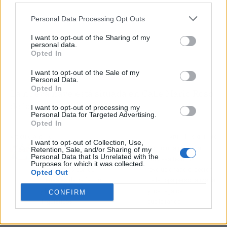
Personal Data Processing Opt Outs
I want to opt-out of the Sharing of my
personal data.
Opted In
I want to opt-out of the Sale of my
Personal Data.
Opted In
La nueva nave está situada en Calle Mario Roso
de la Luna, 28022 Madrid.
I want to opt-out of processing my
Personal Data for Targeted Advertising.
Opted In
Artículo anterior
Artículo siguiente
I want to opt-out of Collection, Use,
LEGO revela que 3 de
Cómo una pequeña
Retention, Sale, and/or Sharing of my
Personal Data that Is Unrelated with the
cada 5 niñas se sienten
empresa textil ha
Purposes for which it was collected.
presionadas por los
revolucionado el sector
Opted Out
mensajes de perfección
de la ropa personalizada
y los prejuicios
y los regalos
CONFIRM
lingüísticos
publicitarios