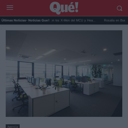
Kit Connor será Cíclope en los X-Men del MCU y Hea...
Rosalía en Buenos Aires: d
Últimas Noticias
- Noticias Que!:
Agencia