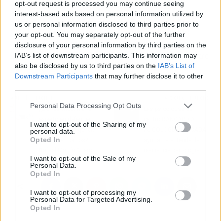
opt-out request is processed you may continue seeing
y gas.
En un momento en que el ahorro
interest-based ads based on personal information utilized by
energético es más importante que nunca,
us or personal information disclosed to third parties prior to
productos como Humydry demuestran que
your opt-out. You may separately opt-out of the further
pequeñas acciones pueden tener un gran
disclosure of your personal information by third parties on the
impacto en nuestro bienestar y en el de nuestro
IAB’s list of downstream participants. This information may
also be disclosed by us to third parties on the
IAB’s List of
planeta.
Downstream Participants
that may further disclose it to other
third parties.
Artículo anterior
Artículo siguiente
Personal Data Processing Opt Outs
¿Dónde encontrar un
Las psicólogas del
experto en defender
centro BANGARDIA
I want to opt-out of the Sharing of my
casos de negligencia
PSICOLOGÍA APLICADA
personal data.
Opted In
médica en partos?
ayudan a entender la
Rafael Martín Bueno
resiliencia psicología
I want to opt-out of the Sale of my
Personal Data.
Opted In
I want to opt-out of processing my
Personal Data for Targeted Advertising.
Opted In