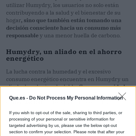
utilizar Humydry, los usuarios no solo están
contribuyendo a la salud y el bienestar de su
hogar
, sino que también están tomando una
decisión consciente hacia un consumo más
responsable
y una menor huella de carbono.
Humydry, un aliado en el ahorro
energético
La lucha contra la humedad y el excesivo
consumo energético encuentra en Humydry un
aliado de valor incalculable.
Con su capacidad
para mejorar la eficiencia de los sistemas de
Que.es -
Do Not Process My Personal Information
climatización
y ofrecer un ambiente más
saludable y confortable, Humydry se presenta
If you wish to opt-out of the sale, sharing to third parties, or
como una solución integral para quienes
processing of your personal or sensitive information for
buscan optimizar su consumo energético
y
targeted advertising by us, please use the below opt-out
hacer frente a las subidas en las tarifas de luz
section to confirm your selection. Please note that after your