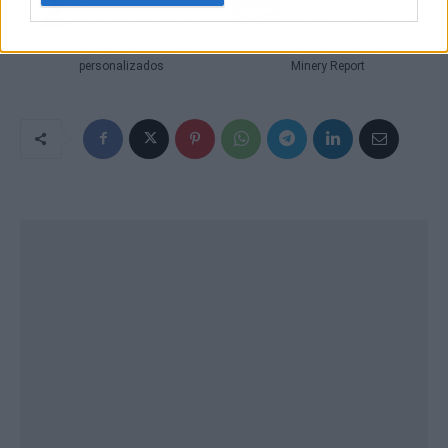
Medicina estética
Cómo afecta el ENS a la
masculina; tendencias
ciberseguridad; lo que
emergentes y enfoques
hay que saber, por
personalizados
Minery Report