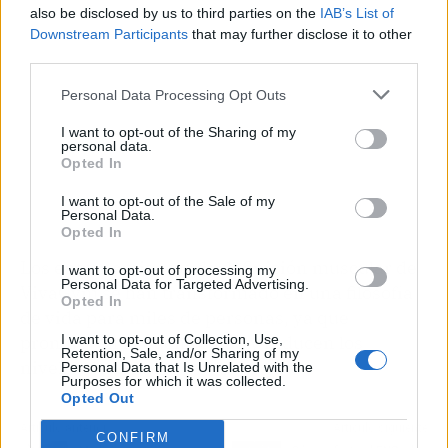
also be disclosed by us to third parties on the
IAB’s List of
Downstream Participants
that may further disclose it to other
third parties.
Personal Data Processing Opt Outs
I want to opt-out of the Sharing of my
personal data.
Opted In
I want to opt-out of the Sale of my
Personal Data.
Opted In
Los entrenamientos de definición muscular de
I want to opt-out of processing my
Personal Data for Targeted Advertising.
VivaGym se han transformado en una filosofía
Opted In
de vida para miles de personas, ya que
promueven la buena salud y reducen los
I want to opt-out of Collection, Use,
Retention, Sale, and/or Sharing of my
niveles de estrés.
Personal Data that Is Unrelated with the
Purposes for which it was collected.
Opted Out
Artículo anterior
Artículo siguiente
CONFIRM