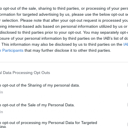
to opt-out of the sale, sharing to third parties, or processing of your per
formation for targeted advertising by us, please use the below opt-out s
r selection. Please note that after your opt-out request is processed y
eing interest-based ads based on personal information utilized by us or
disclosed to third parties prior to your opt-out. You may separately opt-
losure of your personal information by third parties on the IAB’s list of
. This information may also be disclosed by us to third parties on the
IA
Participants
that may further disclose it to other third parties.
l Data Processing Opt Outs
vil en España?
o opt-out of the Sharing of my personal data.
In
versos factores como la ubicación de la persona,
del teléfono, entre otros problemas. Para evitar
o opt-out of the Sale of my Personal Data.
izar el teléfono para asegurar que tenga la
In
mejorar las funcionalidades del equipo y, por
to opt-out of processing my Personal Data for Targeted
ubicación a espacios abiertos o ventanas, ya que
ing.