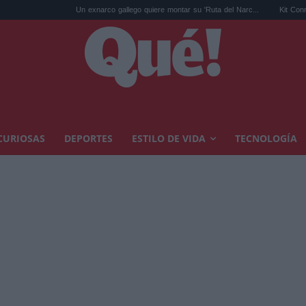
Un exnarco gallego quiere montar su 'Ruta del Narc...
Kit Connor será Cíclope
CURIOSAS
DEPORTES
ESTILO DE VIDA
TECNOLOGÍA