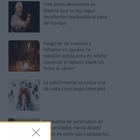
Tom Jones demuestra en
Madrid que su voz sigue
desafiando implacable el paso
del tiempo
Fuego en los cuernos y
millones en ayudas: la
rebelión antitaurina en Alfafar
enciende el debate sobre los
'bous al carrer'
La salud mental ya causa una
de cada cinco bajas laborales
Normativa de ascensores en
comunidades: hasta 40.000
euros de coste para adaptarlos