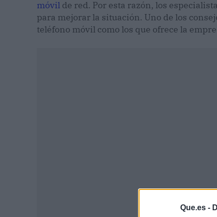
móvil
de red. Por esta razón, los especiali
para mejorar la situación. Uno de los consej
teléfono móvil como los que ofrece la empr
P
Que.es -
D