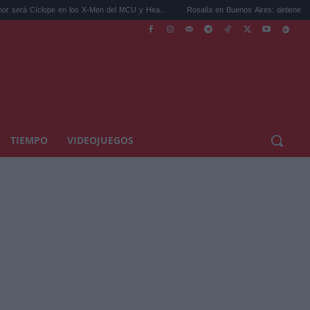
 en los X-Men del MCU y Hea...
Rosalía en Buenos Aires: detiene el tráfico y se s...
TIEMPO
VIDEOJUEGOS