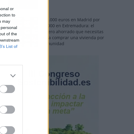
sonal or
ection to
110.000 euros en Madrid por
ou may
31.000 en Extremadura: el
 personal
dinero ahorrado que necesitas
out of the
para comprar una vivienda por
 downstream
comunidad
B’s List of