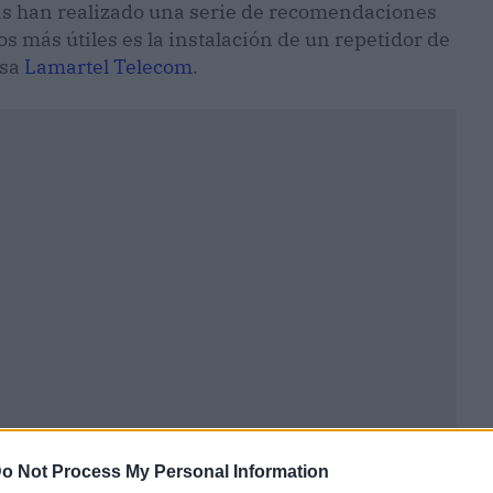
stas han realizado una serie de recomendaciones
os más útiles es la instalación de un repetidor de
esa
Lamartel Telecom
.
ublicidad
o Not Process My Personal Information