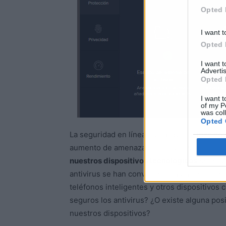
Opted 
I want t
Opted 
I want 
Advertis
Opted 
I want t
of my P
was col
Opted 
La seguridad en línea es una preocupación cr
aumento de amenazas como virus informáti
nuestros dispositivos tecnológicos
se ha v
antivirus se han convertido en una herram
teléfonos inteligentes y otros dispositivo
seguros los antivirus? ¿O existe alguna po
nuestros dispositivos?