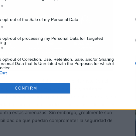
In
o opt-out of the Sale of my Personal Data.
In
to opt-out of processing my Personal Data for Targeted
ing.
In
o opt-out of Collection, Use, Retention, Sale, and/or Sharing
ersonal Data that Is Unrelated with the Purposes for which it
lected.
Out
eciente en la era digital en la que vivimos. Con el
CONFIRM
cos, malware, ransomware y phishing,
proteger
uelto más importante que nunca. En este contexto, los
ienta fundamental para proteger nuestros ordenadores,
s contra estas amenazas. Sin embargo, ¿realmente son
sibilidad de que puedan comprometer la seguridad de