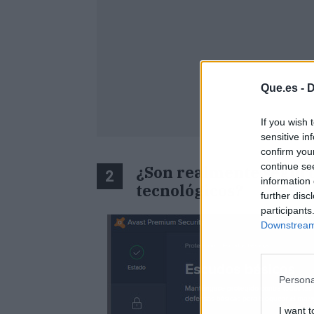
Que.es -
D
If you wish 
sensitive in
confirm you
continue se
¿Son realmente seguros
2
information 
tecnológicos?
further disc
participants
Downstream 
Persona
I want t