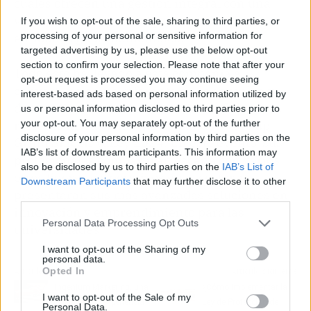
cuales ofrecen una gestión integral con una
visión holística y social para las diferentes
If you wish to opt-out of the sale, sharing to third parties, or
processing of your personal or sensitive information for
entidades gubernamentales.
targeted advertising by us, please use the below opt-out
section to confirm your selection. Please note that after your
Todo esto ha llevado a esta compañía a
opt-out request is processed you may continue seeing
convertirse en un referente en innovación y
interest-based ads based on personal information utilized by
desarrollo de
start-ups
, lo cual se refleja en su
us or personal information disclosed to third parties prior to
your opt-out. You may separately opt-out of the further
reciente invitación a participar del Start-up
disclosure of your personal information by third parties on the
Grind Silicon Valley 2024. En este evento, sus
IAB’s list of downstream participants. This information may
profesionales compartirán escena con varios
also be disclosed by us to third parties on the
IAB’s List of
otros líderes corporativos en el sector, y
Downstream Participants
that may further disclose it to other
presentarán sus más avanzadas soluciones en
third parties.
innovación y emprendimiento para las
Personal Data Processing Opt Outs
universidades.
I want to opt-out of the Sharing of my
personal data.
Opted In
Artículo anterior
Artículo siguiente
Ingenium Marketing, una
¿Cómo implementar la
I want to opt-out of the Sale of my
agencia con experiencia
Ley de Protección de
Personal Data.