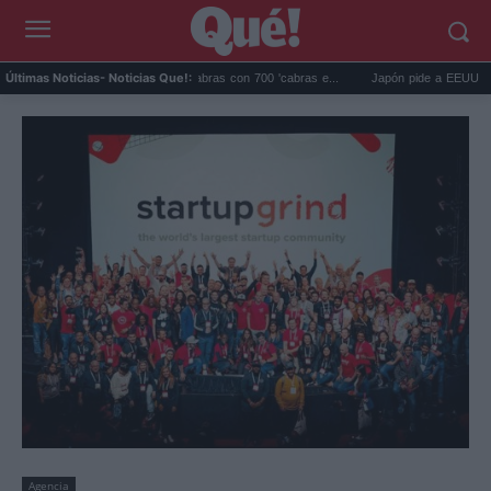
Galápagos eliminó 140.000 cabras con 700 'cabras e...
Japón pide a EEUU que deje 
Últimas Noticias
- Noticias Que!:
Agencia