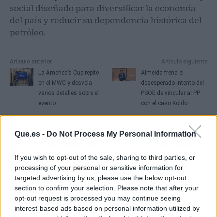
social diseñado para diversificar la economía
del país y reducir su dependencia histórica del
petróleo.
Artículo anterior
Artículo siguiente
La America’s Cup repite
Almeida frena el
en el MWC y desvela
desesperado intento del
varios detalles sobre el
PSOE de vincular al PP
evento
con el caso Koldo
Que.es -
Do Not Process My Personal Information
If you wish to opt-out of the sale, sharing to third parties, or
processing of your personal or sensitive information for
targeted advertising by us, please use the below opt-out
section to confirm your selection. Please note that after your
opt-out request is processed you may continue seeing
interest-based ads based on personal information utilized by