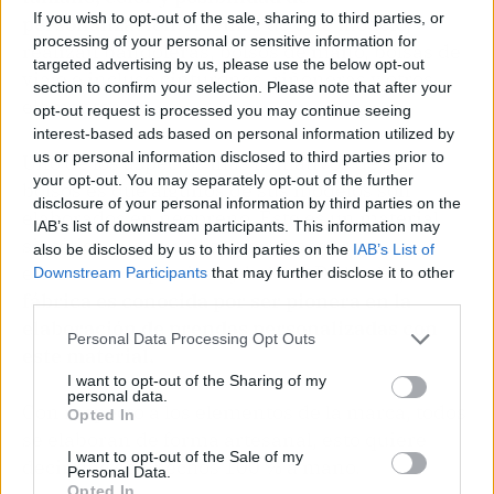
If you wish to opt-out of the sale, sharing to third parties, or
personalización.
Además de este modelo,
processing of your personal or sensitive information for
realizan bandoleras, bolsos de mano, bolsas de
targeted advertising by us, please use the below opt-out
viaje e incluso cinturones, riñoneras y otros
section to confirm your selection. Please note that after your
elementos.
opt-out request is processed you may continue seeing
interest-based ads based on personal information utilized by
us or personal information disclosed to third parties prior to
Uno de los aspectos más llamativos de sus
your opt-out. You may separately opt-out of the further
bolsos es que algunos de sus modelos son
disclosure of your personal information by third parties on the
elaborados en neopreno. Este es un material
IAB’s list of downstream participants. This information may
sintético que se utiliza para hacer ropa,
also be disclosed by us to third parties on the
IAB’s List of
elementos deportivos y bolsos. De hecho,
esta
Downstream Participants
that may further disclose it to other
third parties.
fábrica es conocida por ser pionera en la
elaboración de prendas personalizadas con
Personal Data Processing Opt Outs
este material.
I want to opt-out of the Sharing of my
personal data.
Con respecto a los elementos de la marca, todos
Opted In
se elaboran de forma artesanal, esto quiere
I want to opt-out of the Sale of my
decir que son hechos 100 % a mano.
Personal Data.
Opted In