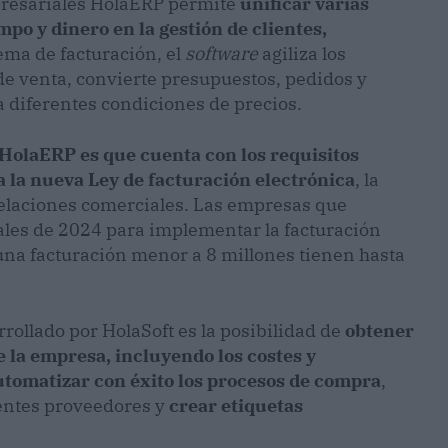
mpresariales HolaERP permite
unificar varias
po y dinero en la gestión de clientes,
tema de facturación, el
software
agiliza los
de venta, convierte presupuestos, pedidos y
a diferentes condiciones de precios.
HolaERP es que cuenta con los requisitos
 la nueva Ley de facturación electrónica
, la
s relaciones comerciales. Las empresas que
nales de 2024 para implementar la facturación
una facturación menor a 8 millones tienen hasta
rollado por HolaSoft es la posibilidad de
obtener
e la empresa, incluyendo los costes y
utomatizar con éxito los procesos de compra
,
rentes proveedores y
crear etiquetas