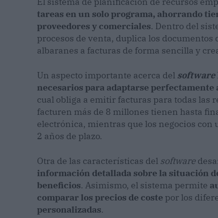
El sistema de planificación de recursos e
tareas en un solo programa, ahorrando tiem
proveedores y comerciales
. Dentro del sis
procesos de venta, duplica los documentos 
albaranes a facturas de forma sencilla y cre
Un aspecto importante acerca del
software
necesarios para adaptarse perfectamente a
cual obliga a emitir facturas para todas la
facturen más de 8 millones tienen hasta fi
electrónica, mientras que los negocios con 
2 años de plazo.
Otra de las características del
software
desar
información detallada sobre la situación d
beneficios
. Asimismo, el sistema permite
a
comparar los precios de coste
por los dife
personalizadas
.