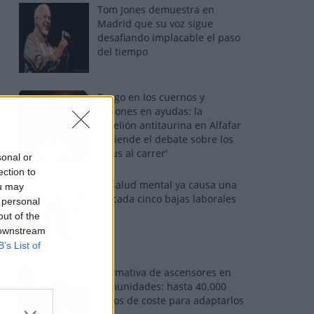
Tom Jones demuestra en
Madrid que su voz sigue
desafiando implacable el paso
del tiempo
Fuego en los cuernos y
millones en ayudas: la
rebelión antitaurina en Alfafar
enciende el debate sobre los
'bous al carrer'
sonal or
ection to
La salud mental ya causa una
ou may
de cada cinco bajas laborales
 personal
out of the
 downstream
B’s List of
Normativa de ascensores en
comunidades: hasta 40.000
euros de coste para adaptarlos