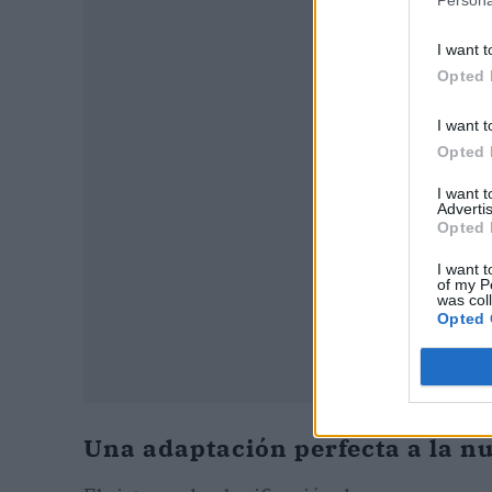
Persona
I want t
P
Opted 
I want t
Opted 
I want 
Advertis
Opted 
I want t
of my P
was col
Opted 
Una adaptación perfecta a la nu