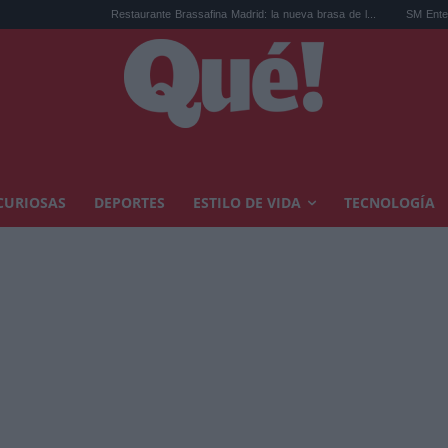
Restaurante Brassafina Madrid: la nueva brasa de l...
SM Entertainment desv
CURIOSAS
DEPORTES
ESTILO DE VIDA
TECNOLOGÍA