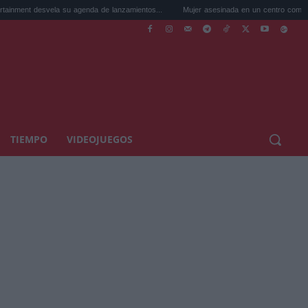
ela su agenda de lanzamientos...
Mujer asesinada en un centro comercial de Murcia: 
TIEMPO
VIDEOJUEGOS