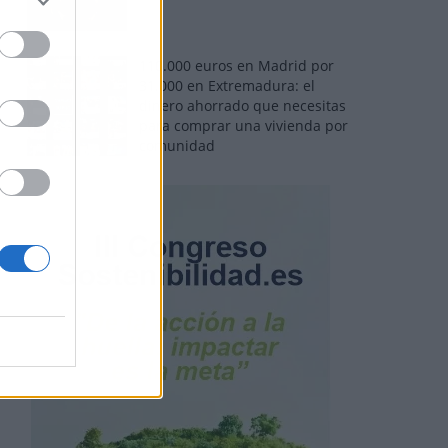
110.000 euros en Madrid por
31.000 en Extremadura: el
dinero ahorrado que necesitas
para comprar una vivienda por
comunidad