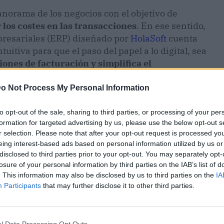
anorama de los negocios con el objetivo de
los costes en las transacciones
. En ese sentido,
presariales (ERP) diseñado por
HolaSoft
cuenta
tuitiva para que el paso del papel a lo digital, sea
ones de facturación y simplifica el
lbaranes
. Además, se adapta tanto a la gestión
 y medianas empresas.
o Not Process My Personal Information
to opt-out of the sale, sharing to third parties, or processing of your per
formation for targeted advertising by us, please use the below opt-out s
r selection. Please note that after your opt-out request is processed y
eing interest-based ads based on personal information utilized by us or
disclosed to third parties prior to your opt-out. You may separately opt-
losure of your personal information by third parties on the IAB’s list of
. This information may also be disclosed by us to third parties on the
IA
Participants
that may further disclose it to other third parties.