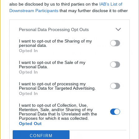
also be disclosed by us to third parties on the
IAB’s List of
puedan presentar las pymes.
Por un lado, el
Downstream Participants
that may further disclose it to other
desarrollo de una página web corporativa
third parties.
tiene un precio de 390 €, mientras que la
creación de una tienda
online
tiene un valor
Personal Data Processing Opt Outs
económico de 490 €
. Por último,
quienes
I want to opt-out of the Sharing of my
deseen crear una
app
móvil de la mano de
personal data.
Opted In
estos profesionales, pueden adquirirla por 590
€.
I want to opt-out of the Sale of my
Personal Data.
Opted In
En definitiva, a través de sus servicios, Dooby
facilita que las empresas puedan cumplir su
I want to opt-out of processing my
Personal Data for Targeted Advertising.
deseo de digitalizarse, proporcionando un
Opted In
servicio eficiente, rápido y a precios
I want to opt-out of Collection, Use,
económicos de mercado.
Retention, Sale, and/or Sharing of my
Personal Data that Is Unrelated with the
Purposes for which it was collected.
Opted Out
Artículo anterior
Artículo siguiente
ÓptimaLED ofrece
Especialista en
CONFIRM