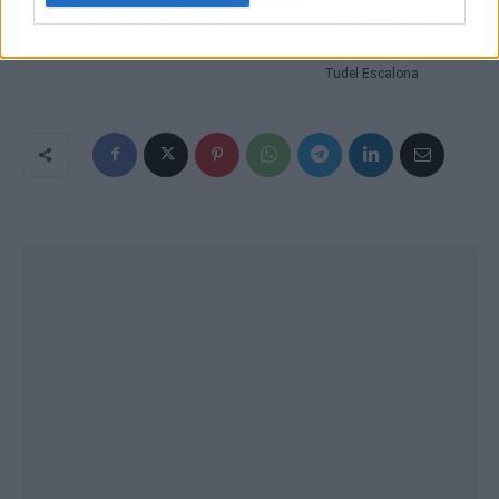
dispositivos LED para
sistemas y
una mejor iluminación
ciberseguridad, de la
en espacios de trabajo
mano de Francisco
Tudel Escalona