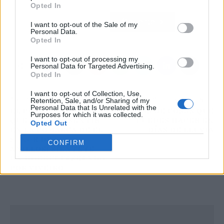
Opted In
Atrás
Siguiente
I want to opt-out of the Sale of my
Personal Data.
Opted In
I want to opt-out of processing my
Personal Data for Targeted Advertising.
Opted In
I want to opt-out of Collection, Use,
ARTÍCULO ANTERIOR
ARTÍCULO SIGUIENTE
Retention, Sale, and/or Sharing of my
Personal Data that Is Unrelated with the
EL PUEBLO ESPAÑOL
9 IDEAS DE COSAS QUE
Purposes for which it was collected.
QUE TE HARÁ SENTIR
PUEDES HACER EN
Opted Out
EN LA COMARCA DE EL
DÍAS DE LLUVIA
SEÑOR DE LOS
CONFIRM
ANILLOS: SIÉNTETE
UN HOBBIT PASEANDO
POR VIVEIRO