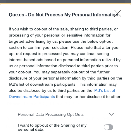
Que.es -
Do Not Process My Personal Information
If you wish to opt-out of the sale, sharing to third parties, or
processing of your personal or sensitive information for
targeted advertising by us, please use the below opt-out
section to confirm your selection. Please note that after your
opt-out request is processed you may continue seeing
interest-based ads based on personal information utilized by
us or personal information disclosed to third parties prior to
your opt-out. You may separately opt-out of the further
disclosure of your personal information by third parties on the
ZTE
: ZTE V956 – UMI X2, ZTE Grand S Flex, ZTE Grand
IAB’s list of downstream participants. This information may
Memo.
also be disclosed by us to third parties on the
IAB’s List of
Downstream Participants
that may further disclose it to other
third parties.
i
Phone
: iPhone 6S y iPhone 6S Plus.
Personal Data Processing Opt Outs
Otras marcas: Faea F1THL W8, Wiko Cink Five, Wiko
I want to opt-out of the Sharing of my
Darknight y Archos 53 Platinum.
personal data.