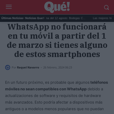
Eclipse solar en Cariñena del 12 agosto: Bodegas C...
Las mejores hipotecas d
Últimas Noticias
- Noticias Que!:
WhatsApp no funcionará
en tu móvil a partir del 1
de marzo si tienes alguno
de estos smartphones
-
Por
Raquel Navarro
26 febrero, 2024 06:23
En un futuro próximo, es probable que algunos
teléfonos
móviles no sean compatibles con WhatsApp
debido a
actualizaciones de software y requisitos de hardware
más avanzados. Esto podría afectar a dispositivos más
antiguos o a modelos menos populares que no puedan