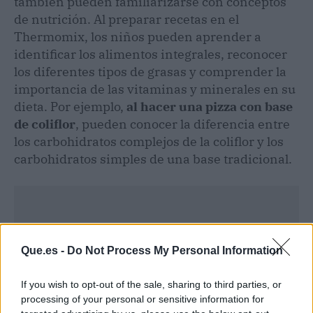
también pueden familiarizarse con conceptos
de nutrición. Al preparar recetas en el
Thermomix, los niños pueden aprender a
identificar los alimentos integrales, reconocer
los diferentes tipos de grasas y comprender la
importancia de las vitaminas y minerales en su
dieta. Por ejemplo,
al hacer una pizza con base
de coliflor
, pueden conocer la diferencia entre
los carbohidratos complejos de la coliflor y los
carbohidratos simples de una base tradicional.
Que.es -
Do Not Process My Personal Information
If you wish to opt-out of the sale, sharing to third parties, or
processing of your personal or sensitive information for