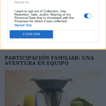
Opted In
sostenibilidad y el aprovechamiento de los
ingredientes. Un buen ejercicio es preparar
I want to opt-out of Collection, Use,
Retention, Sale, and/or Sharing of my
recetas que utilicen partes del alimento que
Personal Data that Is Unrelated with the
normalmente descartaríamos, como verduras
Purposes for which it was collected.
Opted Out
para hacer caldos o restos de
fruta para
compotas y mermeladas.
El Thermomix
CONFIRM
fomenta un aprovechamiento integral y
consciente de los recursos disponibles.
PARTICIPACIÓN FAMILIAR: UNA
AVENTURA EN EQUIPO