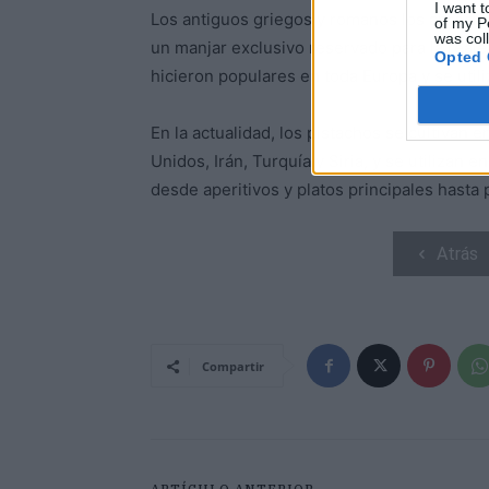
I want t
Los antiguos griegos y romanos los apreciab
of my P
was col
un manjar exclusivo reservado para la realez
Opted 
hicieron populares en toda Europa y se util
En la actualidad, los pistachos se cultivan
Unidos, Irán, Turquía y Siria, y se utilizan
desde aperitivos y platos principales hasta 
Atrás
Compartir