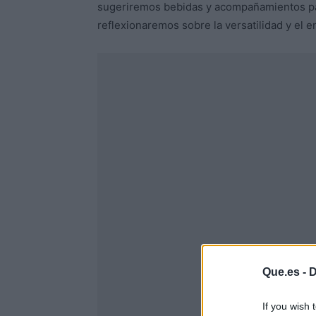
sugeriremos bebidas y acompañamientos para
reflexionaremos sobre la versatilidad y el 
Que.es -
D
If you wish 