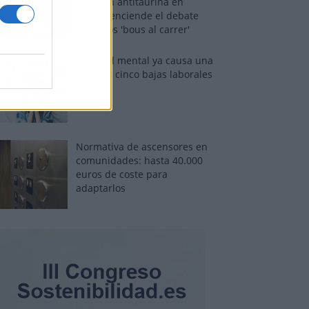
rebelión antitaurina en
Alfafar enciende el debate
sobre los 'bous al carrer'
La salud mental ya causa una
de cada cinco bajas laborales
Normativa de ascensores en
comunidades: hasta 40.000
euros de coste para
adaptarlos