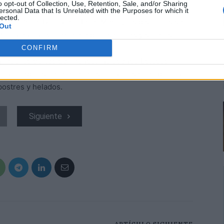
o opt-out of Collection, Use, Retention, Sale, and/or Sharing
an por su sabor y valor nutritivo, y los consideraban
ersonal Data that Is Unrelated with the Purposes for which it
lected.
a y la élite. Durante la Edad Media, los pistachos se
Out
izaron en una variedad de platos dulces y salados.
CONFIRM
 en muchas partes del mundo, incluyendo Estados
 en una amplia gama de recetas culinarias que abarcan
postres y helados.
Siguiente