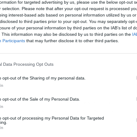
formation for targeted advertising by us, please use the below opt-out s
r selection. Please note that after your opt-out request is processed y
eing interest-based ads based on personal information utilized by us or
disclosed to third parties prior to your opt-out. You may separately opt-
losure of your personal information by third parties on the IAB’s list of
L
. This information may also be disclosed by us to third parties on the
IA
Participants
that may further disclose it to other third parties.
l Data Processing Opt Outs
o opt-out of the Sharing of my personal data.
os
In
o opt-out of the Sale of my Personal Data.
se remonta a miles de años en las regiones de Oriente
In
mento es una de las nueces más antiguas consumidas
to opt-out of processing my Personal Data for Targeted
tivo que se remonta a más de 7.000 años en áreas
ing.
In