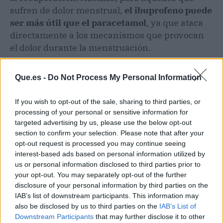
sufren de dolor menstrual,
el ibuprofeno puede
ser más útil que el paracetamol
, ya que ataca
directamente a los mecanismos que provocan
el dolor durante la menstruación.
Que.es -
Do Not Process My Personal Information
If you wish to opt-out of the sale, sharing to third parties, or
processing of your personal or sensitive information for
targeted advertising by us, please use the below opt-out
section to confirm your selection. Please note that after your
opt-out request is processed you may continue seeing
interest-based ads based on personal information utilized by
us or personal information disclosed to third parties prior to
your opt-out. You may separately opt-out of the further
disclosure of your personal information by third parties on the
IAB’s list of downstream participants. This information may
also be disclosed by us to third parties on the
IAB’s List of
Publicidad
Downstream Participants
that may further disclose it to other