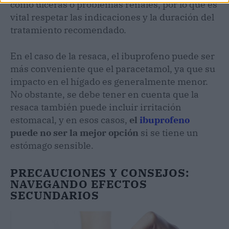
como úlceras o problemas renales, por lo que es
vital respetar las indicaciones y la duración del
tratamiento recomendado.
En el caso de la resaca, el ibuprofeno puede ser
más conveniente que el paracetamol, ya que su
impacto en el hígado es generalmente menor.
No obstante, se debe tener en cuenta que la
resaca también puede incluir irritación
estomacal, y en esos casos,
el
ibuprofeno
puede no ser la mejor opción
si se tiene un
estómago sensible.
PRECAUCIONES Y CONSEJOS:
NAVEGANDO EFECTOS
SECUNDARIOS