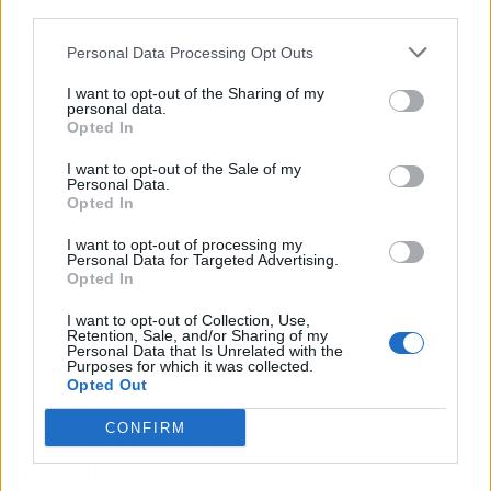
third parties.
Personal Data Processing Opt Outs
I want to opt-out of the Sharing of my
personal data.
Opted In
I want to opt-out of the Sale of my
Personal Data.
Opted In
I want to opt-out of processing my
Personal Data for Targeted Advertising.
Opted In
I want to opt-out of Collection, Use,
Sin embargo, su uso debe ser con precaución,
Retention, Sale, and/or Sharing of my
Personal Data that Is Unrelated with the
especialmente en personas que pueden tener
Purposes for which it was collected.
Opted Out
problemas gastrointestinales, enfermedades
renales, o aquellos que están tomando
CONFIRM
anticoagulantes. Su uso crónico o en altas dosis
puede llevar a efectos secundarios serios
,