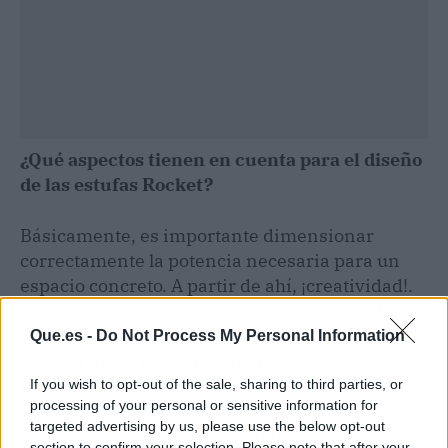
¿Qué aspectos tienen en cuenta para el diseño
de las estufas Rocket?
Básicamente, es importante dimensionar
correctamente la potencia necesaria para un
espacio concreto. A partir de ahí, ¡creatividad!.
Los diseños de cada estufa son distintos. Hay
condicionantes técnicos, pero se pueden
Que.es -
Do Not Process My Personal Information
adaptar en forma, funcionalidad y estilo a
infinidad de gustos y estilos decorativos.
If you wish to opt-out of the sale, sharing to third parties, or
processing of your personal or sensitive information for
Abarcando desde que se pueda cocinar en ellas,
targeted advertising by us, please use the below opt-out
que incorporen o no horno, darles un aire más
section to confirm your selection. Please note that after your