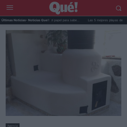
e la nevera: el truco del papel para sabe...
Las 5 mejores playas de Formentera para
Últimas Noticias
- Noticias Que!:
Agencia