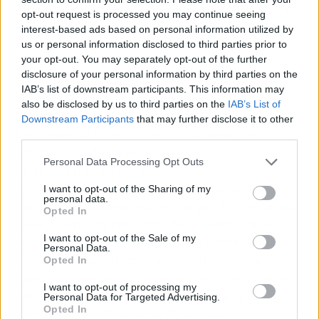
moderno o más rústico. En fin, de acuerdo con
opt-out request is processed you may continue seeing
el cliente se puede personalizar su estufa según
interest-based ads based on personal information utilized by
sean sus preferencias.
us or personal information disclosed to third parties prior to
your opt-out. You may separately opt-out of the further
disclosure of your personal information by third parties on the
¿Qué tipos de estufas pueden encontrar los
IAB’s list of downstream participants. This information may
clientes en su catálogo
online
?
also be disclosed by us to third parties on the
IAB’s List of
Downstream Participants
that may further disclose it to other
En la web de Estufasrocket aparecen algunas
third parties.
estufas a modo de ejemplo.
Personal Data Processing Opt Outs
En Instagram y Facebook
(estufasrocket.es) tenemos publicadas muchas
I want to opt-out of the Sharing of my
personal data.
más. Pero realmente no es un producto con un
Opted In
diseño cerrado, sino que, de acuerdo con el
I want to opt-out of the Sale of my
cliente, le hacemos una estufa personalizada.
Personal Data.
Es un elemento decorativo co-creado con
Opted In
nuestros clientes. Esto hace que lo perciban en
I want to opt-out of processing my
parte como propios y todos recalcan que
Personal Data for Targeted Advertising.
Opted In
terminan siendo el alma de la casa.