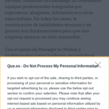
carrera, Guillermo Arrizabalaga ha coordinado
equipos profesionales integrados por
ingenieros, abogados, informáticos y otros
especialistas. En todos los casos, la
combinación de habilidades técnicas y de
gestión son fundamentales para que una
empresa alcance un éxito sostenible.
Con el apoyo de Manager in Motion y
profesionales como Guillermo Arrizabalaga,
una empresa puede alcanzar objetivos claves
Que.es -
Do Not Process My Personal Information
en el corto o medio plazo y reforzar su
sostenibilidad mientras sus equipos adquieren
If you wish to opt-out of the sale, sharing to third parties, or
nuevas capacidades profesionales y de gestión.
processing of your personal or sensitive information for
targeted advertising by us, please use the below opt-out
section to confirm your selection. Please note that after your
opt-out request is processed you may continue seeing
interest-based ads based on personal information utilized by
us or personal information disclosed to third parties prior to