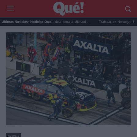
vin Booker mejor quinteto: deja fuera a Michael ...
Trabajar en Noruega: 13.000 nuev
Últimas Noticias
- Noticias Que!:
Agencia