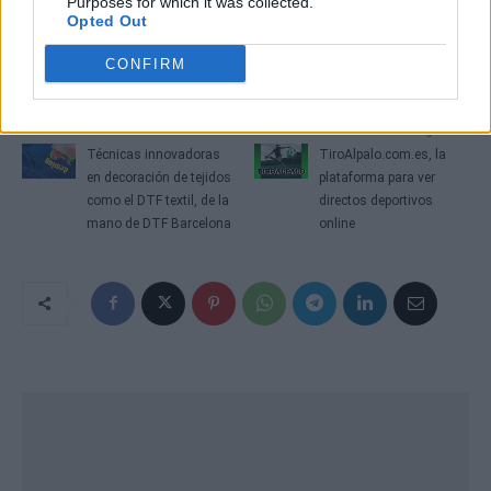
Purposes for which it was collected.
Opted Out
CONFIRM
Artículo anterior
Artículo siguiente
Técnicas innovadoras
TiroAlpalo.com.es, la
en decoración de tejidos
plataforma para ver
como el DTF textil, de la
directos deportivos
mano de DTF Barcelona
online