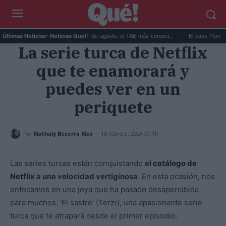
..
Las mejores hipotecas de agosto: el TAE más compet...
El caso Perez Hilton:
Últimas Noticias
- Noticias Que!:
La serie turca de Netflix
que te enamorará y
puedes ver en un
periquete
-
Por
Nathaly Becerra Rico
18 febrero, 2024 07:10
Las series turcas están conquistando
el
catálogo de
Netflix
a una velocidad vertiginosa
. En esta ocasión, nos
enfocamos en una joya que ha pasado desapercibida
para muchos: 'El sastre' (Terzi), una apasionante serie
turca que te atrapará desde el primer episodio.