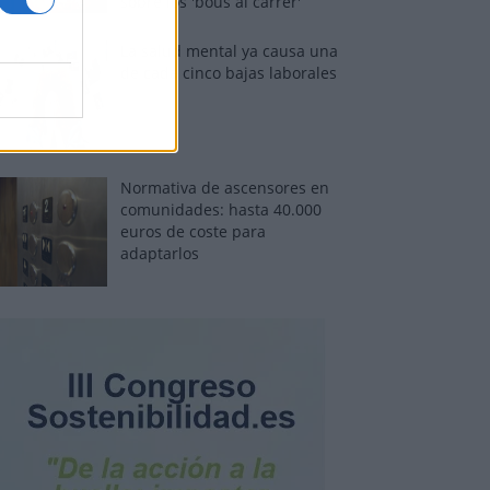
sobre los 'bous al carrer'
La salud mental ya causa una
de cada cinco bajas laborales
Normativa de ascensores en
comunidades: hasta 40.000
euros de coste para
adaptarlos