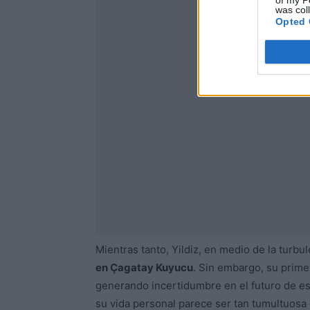
of my P
was col
Opted 
Mientras tanto, Yildiz, en medio de la turbu
en Çagatay Kuyucu
. Sin embargo, su prime
generando incertidumbre en el futuro de esta
su vida personal parece ser tan tumultuosa