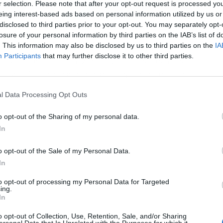
r selection. Please note that after your opt-out request is processed y
eing interest-based ads based on personal information utilized by us or
disclosed to third parties prior to your opt-out. You may separately opt-
L
ieron para aceptar a Hasan Ali Kuyucu
como nuevo
losure of your personal information by third parties on the IAB’s list of
. This information may also be disclosed by us to third parties on the
IA
ar la empresa en manos ajenas, se vio amenazada por
Participants
that may further disclose it to other third parties.
 acuerdo bajo la amenaza de llevarla a los tribunales.
tilizar tácticas despiadadas para lograr sus objetivos.
l Data Processing Opt Outs
o opt-out of the Sharing of my personal data.
In
o opt-out of the Sale of my Personal Data.
In
to opt-out of processing my Personal Data for Targeted
ing.
In
o opt-out of Collection, Use, Retention, Sale, and/or Sharing