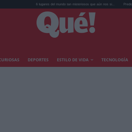
6 lugares del mundo tan misteriosos que aún nos si...
Predicción para el
CURIOSAS
DEPORTES
ESTILO DE VIDA
TECNOLOGÍA