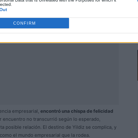
ersonal Data that Is Unrelated with the Purposes for which it
lected.
Out
Publicidad
CONFIRM
lencia empresarial,
encontró una chispa de felicidad
r encuentro no transcurrió según lo esperado,
 posible relación. El destino de Yildiz se complica, y
 como el mundo empresarial que la rodea.