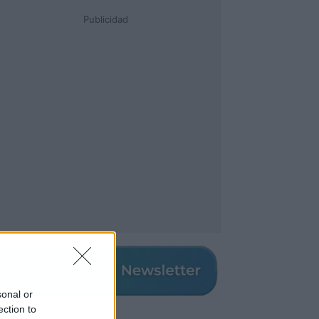
Publicidad
sonal or
ection to