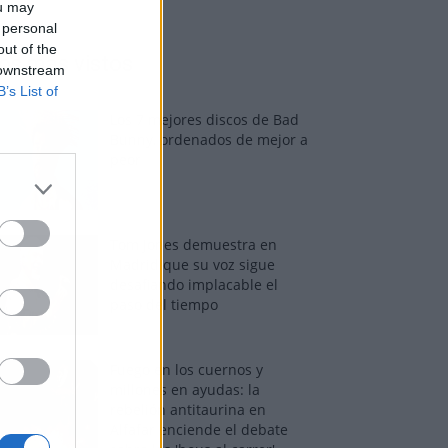
ou may
 personal
out of the
os más vistos
 downstream
B’s List of
Los 7 mejores discos de Bad
Bunny, ordenados de mejor a
peor
Tom Jones demuestra en
Madrid que su voz sigue
desafiando implacable el
paso del tiempo
Fuego en los cuernos y
millones en ayudas: la
rebelión antitaurina en
Alfafar enciende el debate