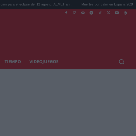
 eclipse del 12 agosto: AEMET an...
Muertes por calor en España 2026: el verano más
TIEMPO
VIDEOJUEGOS