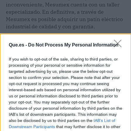
inconveniente, Mesumex cuenta con un taller
especializado. En definitiva, a través de
Mesumex es posible adquirir un patín eléctrico
industrial de calidad y con garantía.
Que.es -
Do Not Process My Personal Information
If you wish to opt-out of the sale, sharing to third parties, or
processing of your personal or sensitive information for
targeted advertising by us, please use the below opt-out
section to confirm your selection. Please note that after your
opt-out request is processed you may continue seeing
interest-based ads based on personal information utilized by
us or personal information disclosed to third parties prior to
your opt-out. You may separately opt-out of the further
disclosure of your personal information by third parties on the
IAB’s list of downstream participants. This information may
also be disclosed by us to third parties on the
IAB’s List of
Publicidad
Downstream Participants
that may further disclose it to other