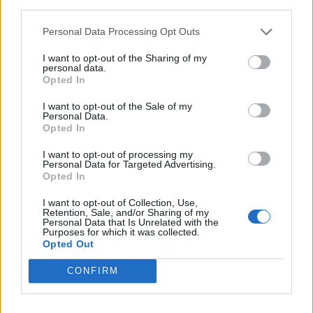
third parties.
Personal Data Processing Opt Outs
I want to opt-out of the Sharing of my
personal data.
Opted In
I want to opt-out of the Sale of my
Personal Data.
Opted In
I want to opt-out of processing my
Personal Data for Targeted Advertising.
Opted In
I want to opt-out of Collection, Use,
Retention, Sale, and/or Sharing of my
Personal Data that Is Unrelated with the
Artículo anterior
Artículo siguiente
Purposes for which it was collected.
Opted Out
Ofertas flash de Xiaomi
Practicar con regularidad
con garantía oficial 3
deportes como el hockey
CONFIRM
años, en Tienda Móvil
beneficia el rendimiento
Spain
escolar