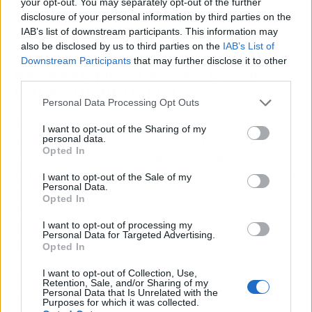
your opt-out. You may separately opt-out of the further
disclosure of your personal information by third parties on the
IAB’s list of downstream participants. This information may
also be disclosed by us to third parties on the
IAB’s List of
Downstream Participants
that may further disclose it to other
RECETAS INNOVADORAS CON
third parties.
COLES DE BRUSELAS
Personal Data Processing Opt Outs
Más allá de su versatilidad en la cocina, las
I want to opt-out of the Sharing of my
coles de Bruselas ofrecen la oportunidad de
personal data.
Opted In
experimentar con
recetas innovadoras y
deliciosas
que pueden sorprender incluso a los
I want to opt-out of the Sale of my
Personal Data.
paladares más exigentes. Aquí te presentamos
Opted In
algunas ideas para incorporar este
I want to opt-out of processing my
superalimento de manera creativa en tus
Personal Data for Targeted Advertising.
comidas diarias.
Opted In
I want to opt-out of Collection, Use,
Una de las formas más populares de disfrutar
Retention, Sale, and/or Sharing of my
Personal Data that Is Unrelated with the
las coles de Bruselas es asándolas en el horno.
Purposes for which it was collected.