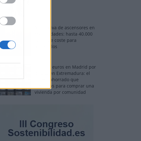
Normativa de ascensores en
comunidades: hasta 40.000
euros de coste para
adaptarlos
110.000 euros en Madrid por
31.000 en Extremadura: el
dinero ahorrado que
necesitas para comprar una
vivienda por comunidad