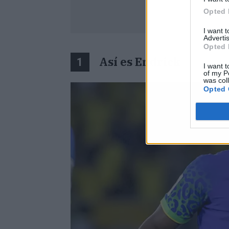
Opted 
I want 
Advertis
Opted 
Así es Endrick
1
I want t
of my P
was col
Opted 