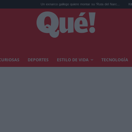
Un exnarco gallego quiere montar su 'Ruta del Narc...
Kit Connor se
CURIOSAS
DEPORTES
ESTILO DE VIDA
TECNOLOGÍA