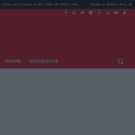
rá Cíclope en los X-Men del MCU y Hea...
Rosalía en Buenos Aires: detiene el tráfico 
TIEMPO
VIDEOJUEGOS