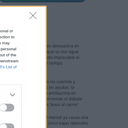
os más vistos
sonal or
ection to
ou may
Tom Jones demuestra en
 personal
Madrid que su voz sigue
out of the
desafiando implacable el
 downstream
paso del tiempo
B’s List of
Fuego en los cuernos y
millones en ayudas: la
rebelión antitaurina en
Alfafar enciende el debate
sobre los 'bous al carrer'
La salud mental ya causa una
de cada cinco bajas laborales