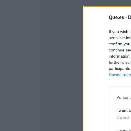
Que.es -
D
If you wish 
sensitive in
confirm you
continue se
information 
further disc
participants
Downstream 
Persona
I want t
Opted 
I want t