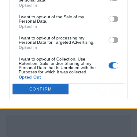
personal data.
Opted In
I want to opt-out of the Sale of my
Personal Data.
Opted In
I want to opt-out of processing my
Personal Data for Targeted Advertising.
Opted In
Artículo anterior
Artículo siguiente
Advergame como
Eginer cuenta con
I want to opt-out of Collection, Use,
estrategia de marketing
bombines de arranque
Retention, Sale, and/or Sharing of my
Personal Data that Is Unrelated with the
promocional
Purposes for which it was collected.
Opted Out
CONFIRM