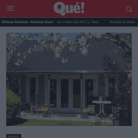
Kit Connor será Cíclope en los X-Men del MCU y Hea...
Rosalía en Buenos Aires: det
Últimas Noticias
- Noticias Que!:
Agencia