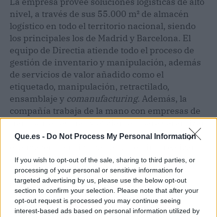
La empresa provee soluciones logísticas de alto
nivel, a través de sus 55.000 m² de almacén
logístico en todo el territorio nacional, siendo
los principales los de Madrid y Barcelona. El
equipo de Directia atiende todo el proceso de
gestión de inventario y manipulación, además
de servicios de valor añadido como el
etiquetado, manipulación, retractilado,
ensamblaje y
comanufacturing
. Además, la
compañía trabaja de la mano con empresas de
transporte seguras y eficientes, para garantizar
la correcta distribución de la mercancía desde
Que.es -
Do Not Process My Personal Information
el almacén logístico hasta su destino, realizando
envíos nacionales e internacionales y
If you wish to opt-out of the sale, sharing to third parties, or
cubriendo servicios especiales y transportes
processing of your personal or sensitive information for
targeted advertising by us, please use the below opt-out
exclusivos.
section to confirm your selection. Please note that after your
opt-out request is processed you may continue seeing
Directia utiliza
tecnología puntera en el
interest-based ads based on personal information utilized by