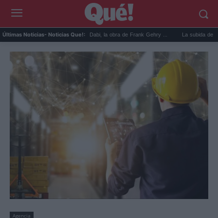
El Guggenheim de Abu Dabi, la obra de Frank Gehry ...
La subida de precios d
Últimas Noticias
- Noticias Que!:
Agencia