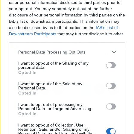
almacenamiento y gestión logística
para
us or personal information disclosed to third parties prior to
brindar a sus clientes un servicio de alta
your opt-out. You may separately opt-out of the further
disclosure of your personal information by third parties on the
calidad.
IAB’s list of downstream participants. This information may
also be disclosed by us to third parties on the
IAB’s List of
Downstream Participants
that may further disclose it to other
Artículo anterior
Artículo siguiente
third parties.
Diseño web profesional
Conocer qué es
de la mano de
prioritario en la dirección
Personal Data Processing Opt Outs
Nakerband
de recursos humanos en
una empresa de menos
I want to opt-out of the Sharing of my
de 50 trabajadores?
personal data.
Opted In
I want to opt-out of the Sale of my
Personal Data.
Opted In
I want to opt-out of processing my
Personal Data for Targeted Advertising.
Opted In
I want to opt-out of Collection, Use,
Retention, Sale, and/or Sharing of my
Personal Data that Is Unrelated with the