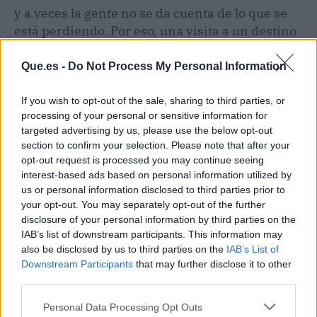
y a veces la gente no se da cuenta de lo que se
está perdiendo. Por eso, una visita a un destino
Starlight, certificado por la propia Fundación
Starlight, es un regalo espectacular. Como
Que.es -
Do Not Process My Personal Information
espectacular es conocer uno de los casi 10.000
castillos que hay en España, gracias a una visita
If you wish to opt-out of the sale, sharing to third parties, or
processing of your personal or sensitive information for
guiada o teatralizada, dentro de la
Red de
targeted advertising by us, please use the below opt-out
Castillos y Palacios de España.
section to confirm your selection. Please note that after your
opt-out request is processed you may continue seeing
Para los que son más pacientes y pueden
interest-based ads based on personal information utilized by
esperar hasta el mes de octubre, un regalo que
us or personal information disclosed to third parties prior to
your opt-out. You may separately opt-out of the further
seguro triunfará es una travesía ‘al límite’ por el
disclosure of your personal information by third parties on the
Ártico.
Oceanosophia
brinda al viajero historias
IAB’s list of downstream participants. This information may
de heroísmo, superación y coraje que llevaron a
also be disclosed by us to third parties on the
IAB’s List of
cabo aquellos hombres en la llamada Edad
Downstream Participants
that may further disclose it to other
Heroica de la Exploración Polar, a través de un
third parties.
crucero en un velero centenario.
Personal Data Processing Opt Outs