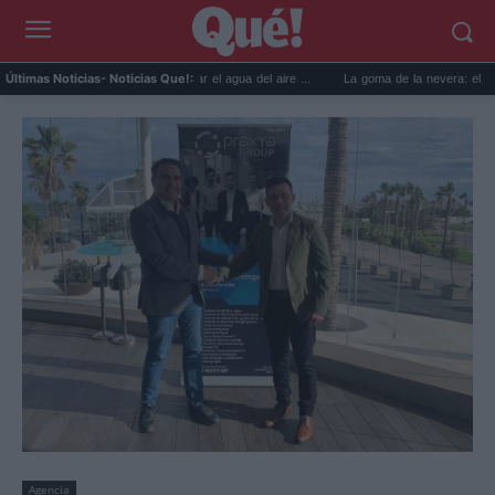
6 usos prácticos para reutilizar el agua del aire ...
La goma de la nevera: el truco del
Últimas Noticias
- Noticias Que!:
Agencia