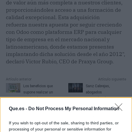
de valor aún más completa a nuestros clientes,
proporcionándoles acceso a una formación de
calidad excepcional. Esta adquisición
refuerza nuestra apuesta por seguir creciendo
con Odoo como plataforma ERP para cualquier
tipo de empresa en el mercado nacional y
latinoamericano, donde estamos presentes
implantando dicha solución desde el año 2012",
declaró Victor Rubio, CEO de Praxya Group.
Artículo anterior
Artículo siguiente
Los beneficios que
Sanz Cabrejas,
supone realizar un
abogados
cambio de ventanas, por
especializados en
Acierta Eficiencia
derecho penal,
Que.es -
Do Not Process My Personal Information
penitenciario y de
menores
If you wish to opt-out of the sale, sharing to third parties, or
processing of your personal or sensitive information for