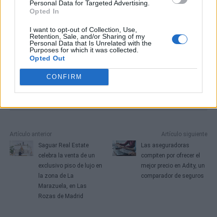
Personal Data for Targeted Advertising.
Opted In
I want to opt-out of Collection, Use,
Retention, Sale, and/or Sharing of my
Personal Data that Is Unrelated with the
Purposes for which it was collected.
Opted Out
CONFIRM
Artículo anterior
Artículo siguiente
Saguar Real Estate
Las aseguradoras
celebra la venta de un
compiten por ofrecer el
exclusivo piso de lujo en
mejor precio en Adity, un
la zona de La
comparador de seguros
Marazuela, en Las
Rozas de Madrid