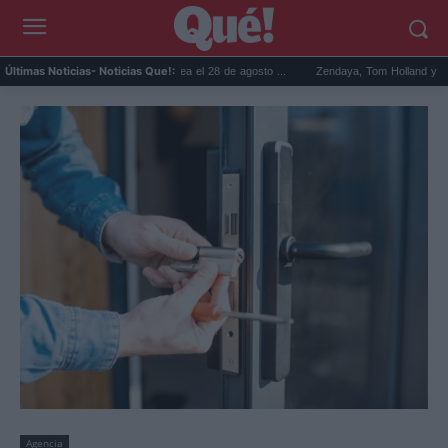
rime Video revive a Betty la fea el 28 de agosto ...
Zendaya, Tom Holland y Chrissy Tei
Últimas Noticias
- Noticias Que!:
Agencia