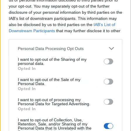
us or personal information disclosed to third parties prior to
se refuerza con la seguridad de que los trabajos
your opt-out. You may separately opt-out of the further
están garantizados por cerrajeros en Madrid
disclosure of your personal information by third parties on the
debidamente certificados y con amplia
IAB’s list of downstream participants. This information may
experiencia.
also be disclosed by us to third parties on the
IAB’s List of
Downstream Participants
that may further disclose it to other
third parties.
Artículo anterior
Artículo siguiente
Personal Data Processing Opt Outs
Contratar el servicio de
Un seguro de vida que
transfer privado en Ibiza
se cobra sí o sí, de la
I want to opt-out of the Sharing of my
de Alpha VIP Transfer
mano de Segurtempo
personal data.
Opted In
I want to opt-out of the Sale of my
Personal Data.
Opted In
I want to opt-out of processing my
Personal Data for Targeted Advertising.
Opted In
I want to opt-out of Collection, Use,
Retention, Sale, and/or Sharing of my
Personal Data that Is Unrelated with the