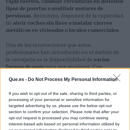
cajas fuertes, cambiar cerraduras en distintos
tipos de puertas o sustituir motores de
persianas
. Asimismo, disponen de la capacidad
de
abrir coches sin llave o instalar cierres
metálicos en viviendas o locales comerciales
.
Una de las innovaciones que estos
profesionales han introducido en el ámbito de
la cerrajería es la disponibilidad de
varias
formas de pago
para sus servicios. Con
respecto a esto, los clientes pueden pagar con
Que.es -
Do Not Process My Personal Information
cualquier tarjeta bancaria, efectivo o
transferencia. También lo pueden hacer a
If you wish to opt-out of the sale, sharing to third parties, or
través de Bizum.
processing of your personal or sensitive information for
targeted advertising by us, please use the below opt-out
Al ofrecer distintas alternativas de pago
section to confirm your selection. Please note that after your
proporcionan no solo una solución inmediata,
opt-out request is processed you may continue seeing
sino también tranquilidad a las personas. Esto
interest-based ads based on personal information utilized by