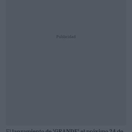
Publicidad
El
lanzamiento de 'GRANDE' el próximo 24 de