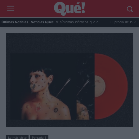
alor extremo y ansiedad: síntomas idénticos que a...
El precio de la vivienda en Vale
Últimas Noticias
- Noticias Que!:
Lo más visto
Portada 3