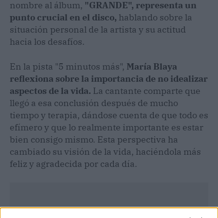
nombre al álbum,
"GRANDE", representa un
punto crucial en el disco,
hablando sobre la
situación personal de la artista y su actitud
hacia los desafíos.
En la pista "5 minutos más",
María Blaya
reflexiona sobre la importancia de no idealizar
aspectos de la vida.
La cantante comparte que
llegó a esa conclusión después de mucho
tiempo y terapia, dándose cuenta de que todo es
efímero y que lo realmente importante es estar
bien consigo mismo. Esta perspectiva ha
cambiado su visión de la vida, haciéndola más
feliz y agradecida por cada día.