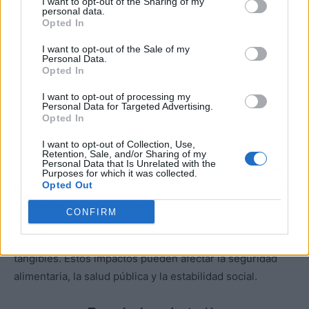
I want to opt-out of the Sharing of my
personal data.
Opted In
I want to opt-out of the Sale of my
Personal Data.
Opted In
I want to opt-out of processing my
Personal Data for Targeted Advertising.
Opted In
I want to opt-out of Collection, Use,
Cambio climático y sus consecuencias
Retention, Sale, and/or Sharing of my
Personal Data that Is Unrelated with the
El cambio climático inducido por
actividades humanas
Purposes for which it was collected.
Opted Out
presenta riesgos considerables
para la supervivencia de
la especie humana. Aumento del nivel del mar, eventos
CONFIRM
climáticos extremos, escasez de recursos hídricos y
pérdida de hábitats son algunas de las consecuencias
tangibles. Estos impactos pueden afectar la seguridad
alimentaria, la salud pública y la estabilidad social.