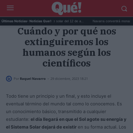
ratis para ver el eclipse solar del 12 de a...
Navarra convertirá monasterios y cuartel
Últimas Noticias
- Noticias Que!:
Cuándo y por qué nos
extinguiremos los
humanos según los
científicos
-
Por
Raquel Navarro
29 diciembre, 2023 18:21
Todo tiene un principio y un final, y esto incluye el
eventual término del mundo tal como lo conocemos. Es
un conocimiento básico, transmitido a cualquier
estudiante:
el día llegará en que el Sol agote su energía y
el Sistema Solar dejará de existir
en su forma actual. Los