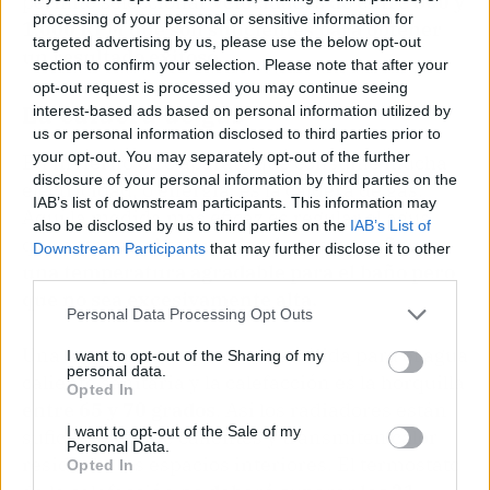
permite seleccionar
velocidades de entre 800 y
processing of your personal or sensitive information for
1.000 RPM que son suficientes para obtener
targeted advertising by us, please use the below opt-out
un resultado exitoso.
section to confirm your selection. Please note that after your
opt-out request is processed you may continue seeing
La caldera de gas
interest-based ads based on personal information utilized by
us or personal information disclosed to third parties prior to
your opt-out. You may separately opt-out of the further
En invierno otro aparato que consume mucha
disclosure of your personal information by third parties on the
electricidad, o energía, es la caldera de gas.
IAB’s list of downstream participants. This information may
Aquí la medida más eficaz es regular el agua
also be disclosed by us to third parties on the
IAB’s List of
que entra en el calentador de gas y
configurar
Downstream Participants
that may further disclose it to other
una temperatura agradable para el baño pero
third parties.
que no sea excesivamente alta.
Personal Data Processing Opt Outs
Una temperatura que resulta válida para el agua
I want to opt-out of the Sharing of my
personal data.
caliente sanitaria y la calefacción es la horquilla
Opted In
entre 65 y 70 grados
. Así los radiadores están
I want to opt-out of the Sale of my
suficientemente calientes y transmiten calor
Personal Data.
residual a los espacios interiores. El termostato
Opted In