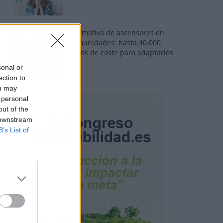
Normativa de ascensores en
comunidades: hasta 40.000
euros de coste para adaptarlos
sonal or
ection to
ou may
 personal
out of the
 downstream
B’s List of