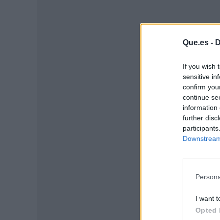
Que.es -
D
If you wish 
sensitive in
confirm you
P
continue se
information 
further disc
participants
Downstream 
Persona
I want t
Opted 