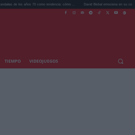
ños 70 como tendencia: cómo ...
David Bisbal emociona en su concierto de Cádiz: un
TIEMPO
VIDEOJUEGOS