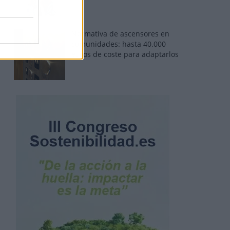
Normativa de ascensores en
comunidades: hasta 40.000
euros de coste para adaptarlos