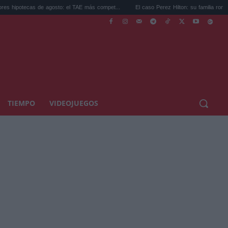
s de agosto: el TAE más compet...
El caso Perez Hilton: su familia rompe el silencio..
TIEMPO
VIDEOJUEGOS