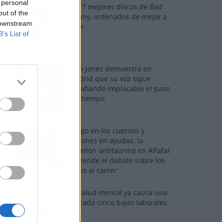
 personal
Los 7 mejores discos de Bad
out of the
Bunny, ordenados de mejor a
 downstream
peor
B’s List of
Tom Jones demuestra en
Madrid que su voz sigue
desafiando implacable el paso
del tiempo
Fuego en los cuernos y
millones en ayudas: la
rebelión antitaurina en Alfafar
enciende el debate sobre los
'bous al carrer'
La salud mental ya causa una
de cada cinco bajas laborales