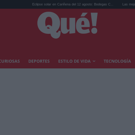
Eclipse solar en Cariñena del 12 agosto: Bodegas C...
Las mejores hipoteca
CURIOSAS
DEPORTES
ESTILO DE VIDA
TECNOLOGÍA