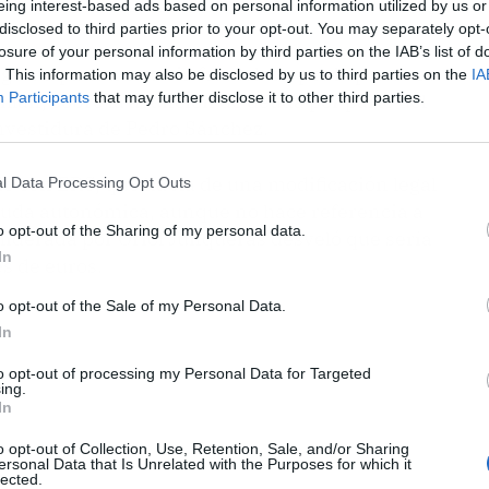
eing interest-based ads based on personal information utilized by us or
disclosed to third parties prior to your opt-out. You may separately opt-
losure of your personal information by third parties on the IAB’s list of
egunta parlamentaria formulada por la portavoz
. This information may also be disclosed by us to third parties on the
IA
Participants
that may further disclose it to other third parties.
llán, sobre la asunción de deuda por parte del
investidura de Pedro Sánchez.
do con ERC, que habla de una modificación legal
l Data Processing Opt Outs
euda autonómica, aunque no hace referencia a
o opt-out of the Sharing of my personal data.
liderada por Oriol Junqueras desveló que sería
In
s de euros.
o opt-out of the Sale of my Personal Data.
In
to opt-out of processing my Personal Data for Targeted
ing.
In
o opt-out of Collection, Use, Retention, Sale, and/or Sharing
ersonal Data that Is Unrelated with the Purposes for which it
lected.