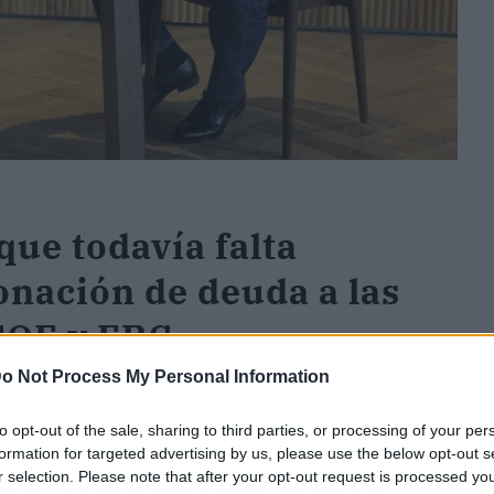
ue todavía falta
onación de deuda a las
SOE y ERC
o Not Process My Personal Information
rticular la concreción" de la condonación de
to opt-out of the sale, sharing to third parties, or processing of your per
formation for targeted advertising by us, please use the below opt-out s
da entre el PSOE y ERC
, ya que, según defiende,
r selection. Please note that after your opt-out request is processed y
s de esta asunción de déficit por parte del