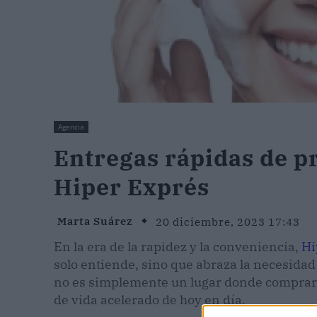
Agencia
Entregas rápidas de p
Hiper Exprés
Marta Suárez
20 diciembre, 2023 17:43
En la era de la rapidez y la conveniencia,
Hi
solo entiende, sino que abraza la necesida
no es simplemente un lugar donde comprar; 
de vida acelerado de hoy en día.