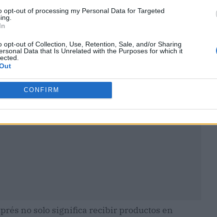
to opt-out of processing my Personal Data for Targeted
ing.
In
o opt-out of Collection, Use, Retention, Sale, and/or Sharing
ersonal Data that Is Unrelated with the Purposes for which it
ublicidad
lected.
Out
CONFIRM
xprés
no solo significa recibir productos en