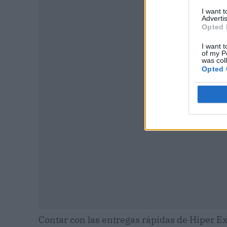
I want 
Advertis
Opted 
I want t
of my P
P
was col
Opted 
Contar con las entregas rápidas de Hiper E