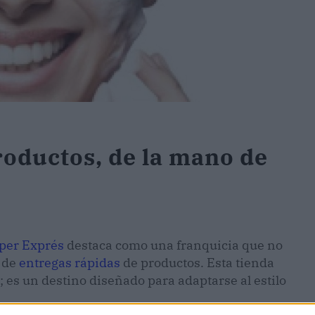
roductos, de la mano de
per Exprés
destaca como una franquicia que no
d de
entregas rápidas
de productos. Esta tienda
es un destino diseñado para adaptarse al estilo