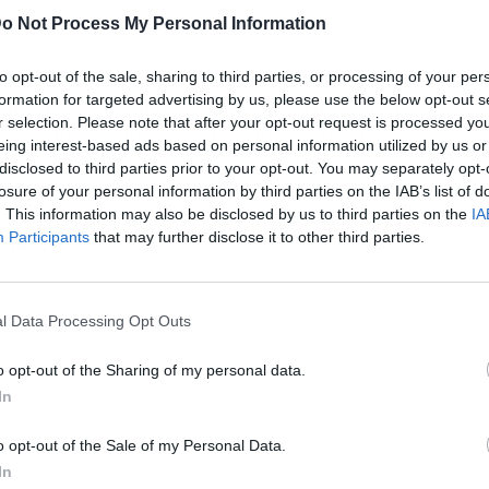
o Not Process My Personal Information
iperexpres.com se encuentra el compromiso
to opt-out of the sale, sharing to third parties, or processing of your per
formation for targeted advertising by us, please use the below opt-out s
 productos. La tienda se ha convertido en uno de
r selection. Please note that after your opt-out request is processed y
ofrecer no solo una amplia gama de productos,
eing interest-based ads based on personal information utilized by us or
ogía de vanguardia, sino también un servicio de
disclosed to third parties prior to your opt-out. You may separately opt-
cidad de la vida moderna. La premisa es simple:
losure of your personal information by third parties on the IAB’s list of
uctos lleguen cuando y donde los necesiten,
sin
. This information may also be disclosed by us to third parties on the
IA
Participants
that may further disclose it to other third parties.
cia.
l Data Processing Opt Outs
o opt-out of the Sharing of my personal data.
In
o opt-out of the Sale of my Personal Data.
In