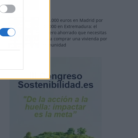
110.000 euros en Madrid por
31.000 en Extremadura: el
dinero ahorrado que necesitas
para comprar una vivienda por
comunidad