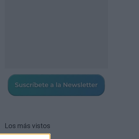
Los más vistos