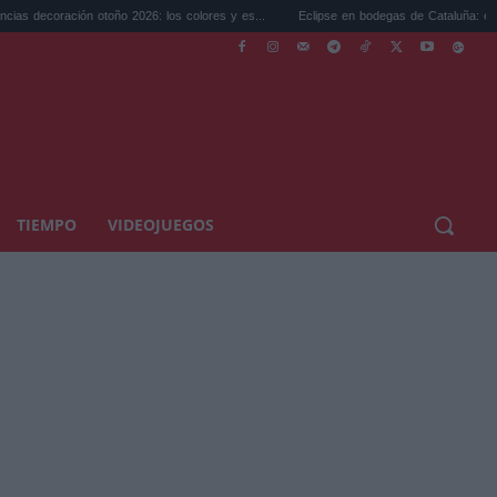
 otoño 2026: los colores y es...
Eclipse en bodegas de Cataluña: el plan perfecto p..
TIEMPO
VIDEOJUEGOS