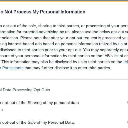
o Not Process My Personal Information
to opt-out of the sale, sharing to third parties, or processing of your per
formation for targeted advertising by us, please use the below opt-out s
r selection. Please note that after your opt-out request is processed y
eing interest-based ads based on personal information utilized by us or
disclosed to third parties prior to your opt-out. You may separately opt-
losure of your personal information by third parties on the IAB’s list of
. This information may also be disclosed by us to third parties on the
IA
Participants
that may further disclose it to other third parties.
l Data Processing Opt Outs
iores de Pacheco Arquitectos?
o opt-out of the Sharing of my personal data.
s ha trabajado con una gran variedad de
In
truir entornos altamente funcionales, cómodos y
bajo arduo les ha permitido ganar mucha
o opt-out of the Sale of my Personal Data.