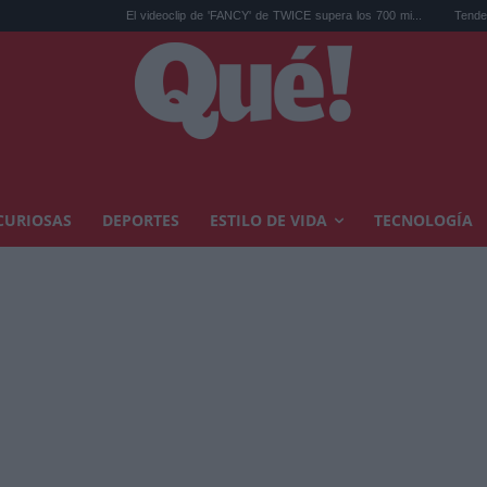
El videoclip de 'FANCY' de TWICE supera los 700 mi...
Tendencias decoración
CURIOSAS
DEPORTES
ESTILO DE VIDA
TECNOLOGÍA