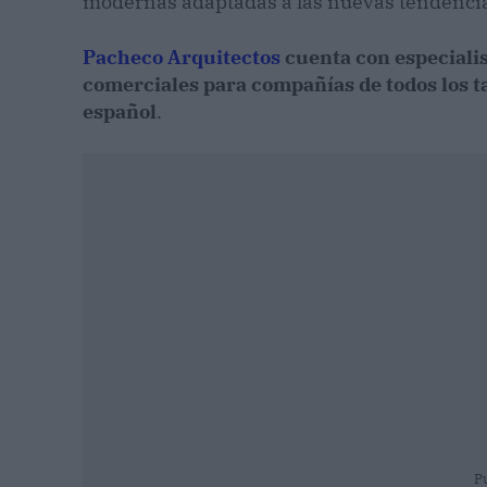
modernas adaptadas a las nuevas tendenci
Pacheco Arquitectos
cuenta con especialis
comerciales para compañías de todos los ta
español
.
P