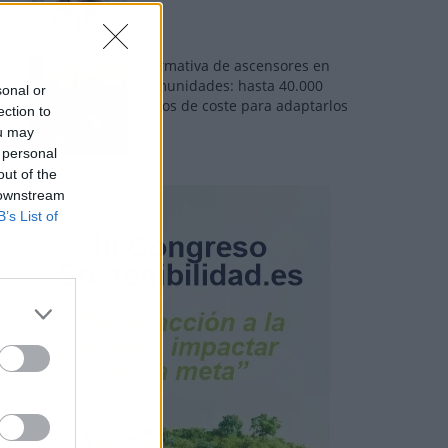
Normativa de ascensores en
comunidades: hasta 40.000
sonal or
euros de coste para adaptarlos
ection to
ou may
 personal
out of the
 downstream
B’s List of